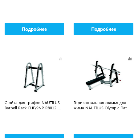
B7514-13BZS
Rack 5 Pair CHF/9NP-R8009-
13AAS
Подробнее
Подробнее
Стойка для грифов NAUTILUS
Горизонтальная скамья для
Barbell Rack CHF/9NP-R8012-
жима NAUTILUS Olympic Flat
13AAS
Bench CHF/9NP-B7202-13BZS