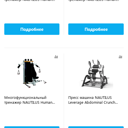
Sport ARM CRUNCH CHF/9-
Sport Lat Pull CHF/9-HSLP3
HSAC3
Подробнее
Подробнее
Многофункциональный
Пресс машина NAUTILUS
тренажер NAUTILUS Human
Leverage Abdominal Crunch
Sport Shoulder Chest CHF/9-
CHF/9NP-L5003-13BZS
HSSC3