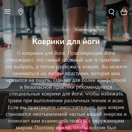
Каталог
Аэробика
Коврики для йоги
Коврики для йоги
О ковриках для йоги. Практикующие йоги
утверждают, что самый сложный шаг в практике —
это выбрать, а потом разложить коврик. Вы можете
заниматься на любой подстилке, которая вам
нравится на ощупь. Однако для более комфортной
и безопасной практики рекомендуются
специальные коврики для йоги, чтобы избежать
травм при выполнении различных техник и асан.
Если вы практикуете самостоятельно, ваш коврик
становится неотъемлемой частью вашей энергии и
помогает вам взаимодействовать с окружающим
миром. Поэтому важно, чтобы коврик был