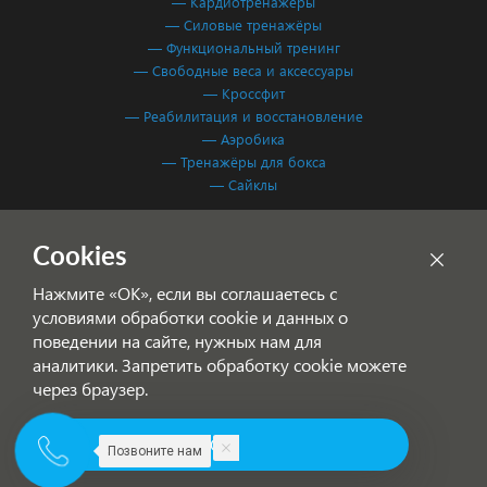
— Кардиотренажёры
— Силовые тренажёры
— Функциональный тренинг
— Свободные веса и аксессуары
— Кроссфит
— Реабилитация и восстановление
— Аэробика
— Тренажёры для бокса
— Сайклы
Обработка персональных данных
Cookies
Согласие на обработку персональных данных
Нажмите «ОК», если вы соглашаетесь с
условиями обработки cookie и данных о
поведении на сайте, нужных нам для
аналитики. Запретить обработку cookie можете
через браузер.
© 2001-2026 Фитнес Система — спортивное оборудование для
ОК
фитнес-клубов