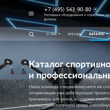
+7 (495) 543-90-80
Например,
Поставщик оборудования и отраслевых ре
фитнеса
беговая
Найти
везде
дорожка
О НАС
БРЕНДЫ
КАТАЛОГ
Каталог спортивн
и профессиональн
Наша команда специализируется на соз
оптимизации уже действующих проекто
тренажеры для залов, а создаем клие
высокотехнологичную среду, способну