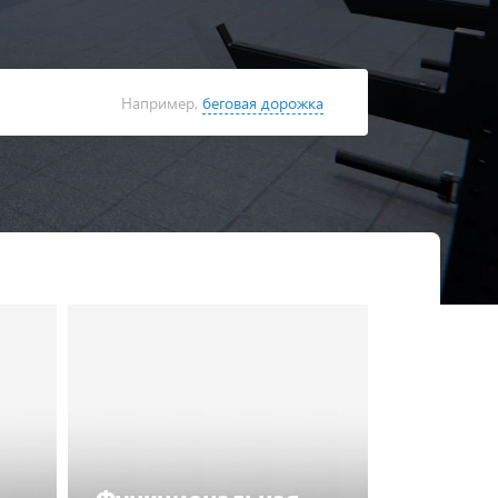
Например,
беговая дорожка
Найти
в каталоге