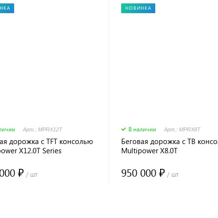
НКА
НОВИНКА
личии
В наличии
Арт.: MPRX12T
Арт.: MPRX8T
ая дорожка с TFT консолью
Беговая дорожка с ТВ конс
power X12.0T Series
Multipower X8.0T
000 ₽
950 000 ₽
/ шт
/ шт