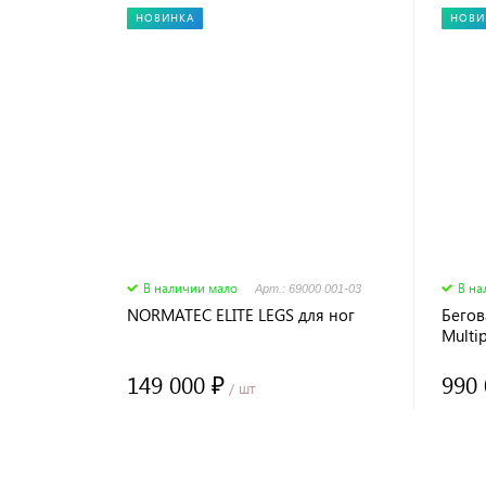
НОВИНКА
НОВИ
В наличии мало
В на
Арт.: 69000 001-03
NORMATEC ELITE LEGS для ног
Бегов
Multi
149 000 ₽
990 
/ шт