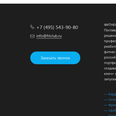
ФИТНЕ
+7 (495) 543-90-80
Постав
info@fitclub.ru
решени
профес
реабил
фитнес
россий
Заказать звонок
портфе
создав
ключ» 
запуска
— Кар
— Сило
— Функ
— Своб
— Крос