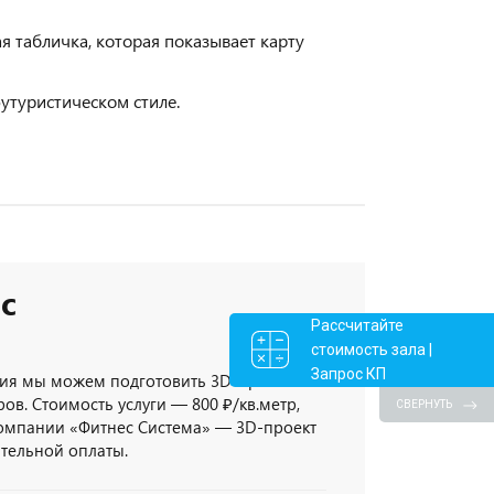
 табличка, которая показывает карту
футуристическом стиле.
с
Рассчитайте
стоимость зала |
Запрос КП
ия мы можем подготовить 3D-проект
ов. Стоимость услуги — 800 ₽/кв.метр,
СВЕРНУТЬ
компании «Фитнес Система» — 3D-проект
ительной оплаты.