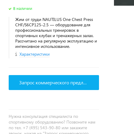
В наличии
Жим от груди NAUTILUS One Chest Press
CHF/S6CP125-2.5 — оборудование для
профессиональных тренировок в
спортивных клубах и тренажерных залах.
Рассчитано на регулярную эксплуатацию и
интенсивное использование.
Характеристики
Запрос коммерческого предложения
Нужна консультация специалиста по
спортивному оборудованию? Позвоните нам
по тел. +7 (495) 543-90-80 или закажите
звонок, нажав на "Запрос коммерческого