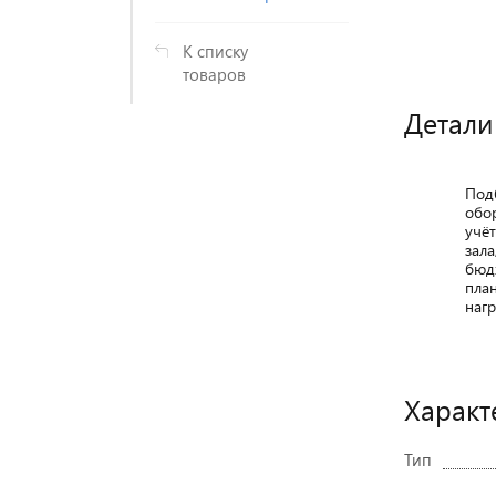
К списку
товаров
Детали
Под
обо
учё
зала
бюд
пла
нагр
Характ
Тип