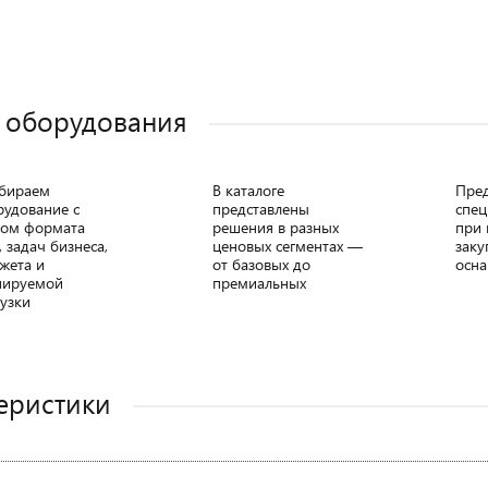
 оборудования
бираем
В каталоге
Пре
рудование с
представлены
спец
том формата
решения в разных
при 
, задач бизнеса,
ценовых сегментах —
заку
жета и
от базовых до
осна
нируемой
премиальных
узки
еристики