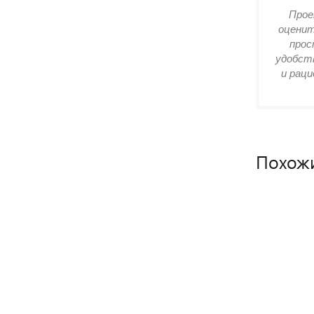
Прое
оценит
прос
удобств
и раци
Похож