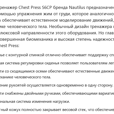
ренажер Chest Press S6CP бренда Nautilus предназначе
мощью упражнения жим от груди, которое аналогично 
 обеспечивает естественное моделирование движений,
ке человеческого тела. Необычный дизайн тренажера 
 люксовой направленности этого оборудования. Но гл
совершенная биомеханика и высокая степень надежнос
hest Press:
ье с контурной спинкой отлично обеспечивает поддержку спи
ая система регулировки сиденья позволяет пользователям лег
ти со сходящимися осями обеспечивают естественные движе
ханике человеческого тела.
ние рукоятей осуществляется одновременно в одну сторону.
ти снабжены двойными ручками, обеспечивающими вариативн
нальная система изменения нагрузки.
ный кожух полностью закрывает весовой стек, что обеспечив