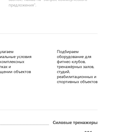
предложения".
длагаем
Подбираем
иальные условия
оборудование для
комплексных
фитнес-клубов,
пках и
тренажёрных залов,
щении объектов
студий,
реабилитационных и
спортивных объектов
Силовые тренажеры