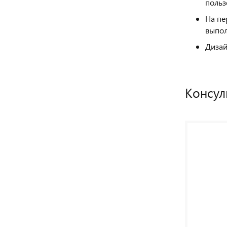
польз
На пе
выпол
Дизай
Консул