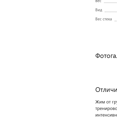
вес
Вид
Вес стека
Фотога
Отличи
Жим от гр
тренирово
интенсивн