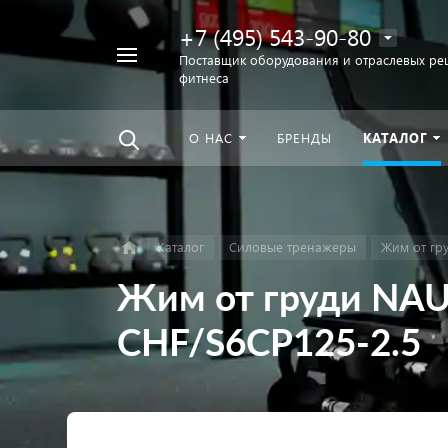
+7 (495) 543-90-80
Например,
Поставщик оборудования и отраслевых ре
фитнеса
беговая
Найти
везде
дорожка
О НАС
БРЕНДЫ
КАТАЛОГ
Каталог
Силовые тренажеры
Жим от гр
Жим от груди NAUT
CHF/S6CP125-2.5