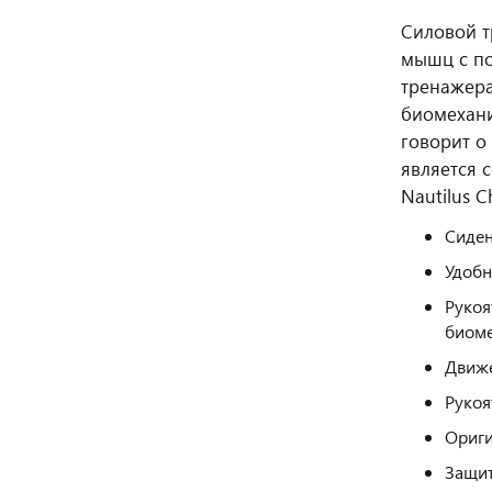
Силовой т
мышц с по
тренажера
биомехани
говорит о
является 
Nautilus C
Сиден
Удобн
Рукоя
биоме
Движе
Рукоя
Ориги
Защит