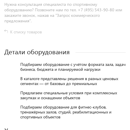
Нужна консультация специалиста по спортивному
оборудованию? Позвоните нам по тел. +7 (495) 543-90-80 или
закажите звонок, нажав на "Запрос коммерческого
предложения".
К списку товаров
Детали оборудования
Подбираем оборудование с учётом формата зала, задач
бизнеса, бюджета и планируемой нагрузки
В каталоге представлены решения в разных ценовых
сегментах — от базовых до премиальных
Предлагаем специальные условия при комплексных
закупках и оснащении объектов
Подбираем оборудование для фитнес-клубов,
тренажёрных залов, студий, реабилитационных и
спортивных объектов