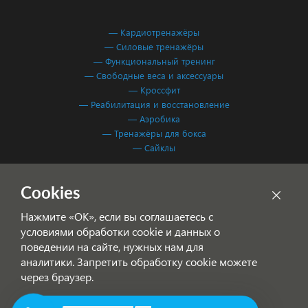
— Кардиотренажёры
— Силовые тренажёры
— Функциональный тренинг
— Свободные веса и аксессуары
— Кроссфит
— Реабилитация и восстановление
— Аэробика
— Тренажёры для бокса
— Сайклы
Обработка персональных данных
Cookies
Согласие на обработку персональных данных
Нажмите «ОК», если вы соглашаетесь с
условиями обработки cookie и данных о
поведении на сайте, нужных нам для
аналитики. Запретить обработку cookie можете
через браузер.
© 2001-2026 Фитнес Система — спортивное оборудование для