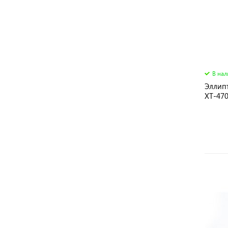
В на
Эллип
XT-470