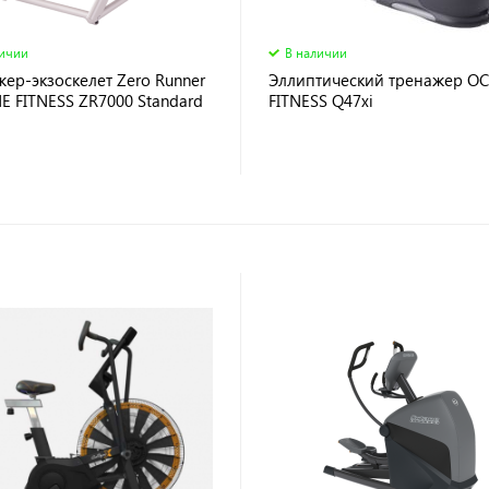
личии
В наличии
ер-экзоскелет Zero Runner
Эллиптический тренажер O
E FITNESS ZR7000 Standard
FITNESS Q47xi