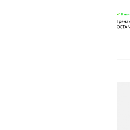
В на
Тренаж
OCTAN