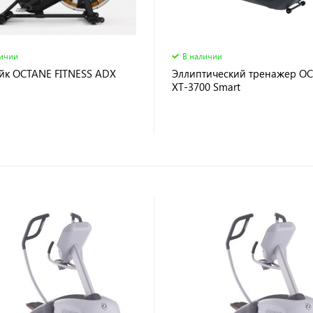
личии
В наличии
йк OCTANE FITNESS ADX
Эллиптический тренажер O
XT-3700 Smart