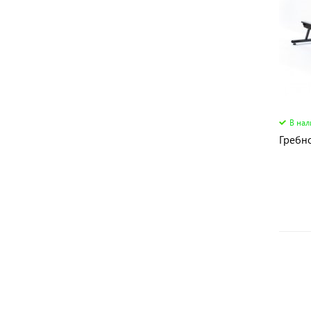
В на
Гребн