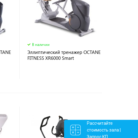
В наличии
CTANE
Эллиптический тренажер OCTANE
FITNESS XR6000 Smart
Рассчитайте
стоимость зала |
Запрос КП