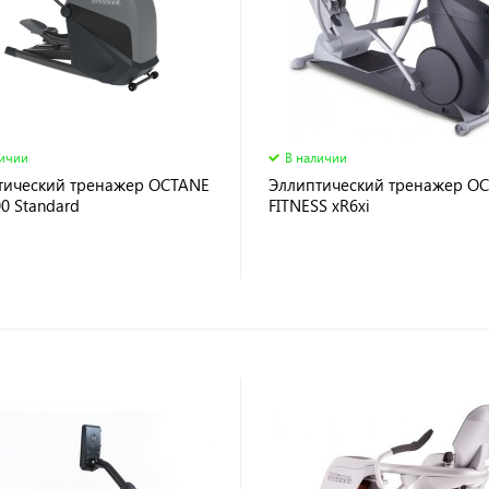
личии
В наличии
тический тренажер OCTANE
Эллиптический тренажер O
0 Standard
FITNESS xR6xi