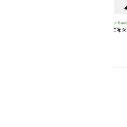
В на
Эйрба