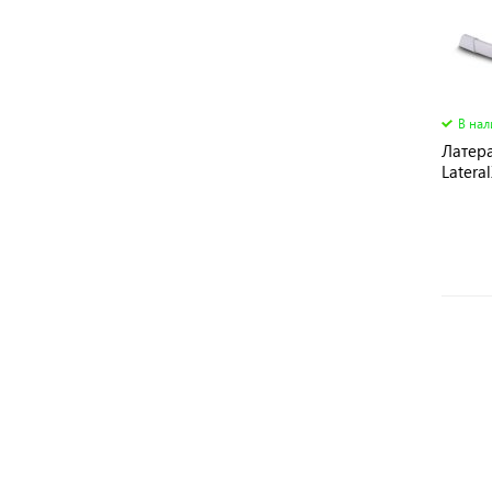
В на
Латер
Latera