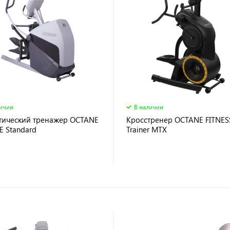
личии
В наличии
тический тренажер OCTANE
Кросстренер OCTANE FITNES
E Standard
Trainer MTX