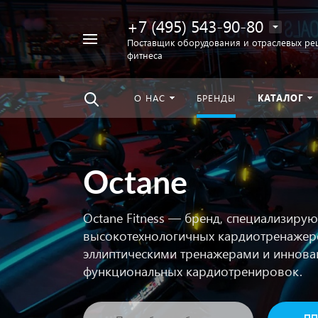
+7 (495) 543-90-80
Например,
Поставщик оборудования и отраслевых ре
фитнеса
беговая
Найти
везде
дорожка
О НАС
БРЕНДЫ
КАТАЛОГ
Octane
Octane Fitness — бренд, специализиру
высокотехнологичных кардиотренажеро
эллиптическими тренажерами и иннов
функциональных кардиотренировок.