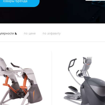
Товары бренда
улярности
по цене
по алфавиту