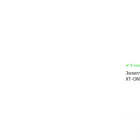
В на
Эллип
XT-ON