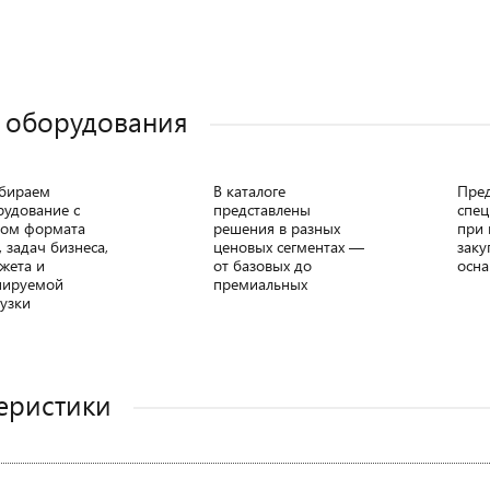
 оборудования
бираем
В каталоге
Пре
рудование с
представлены
спец
том формата
решения в разных
при 
, задач бизнеса,
ценовых сегментах —
заку
жета и
от базовых до
осна
нируемой
премиальных
узки
еристики