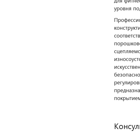
для фитне
уровня по
Профессио
конструкт
соответст
порошково
сцепляемо
износоуст
искусстве
безопасно
регулиров
предназна
покрытием
Консул