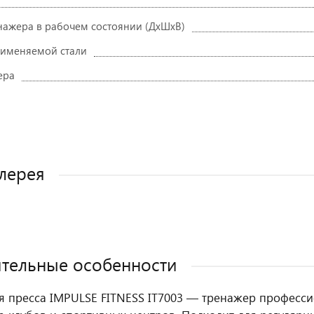
нажера в рабочем состоянии (ДxШxВ)
именяемой стали
ера
лерея
тельные особенности
я пресса IMPULSE FITNESS IT7003 — тренажер професс