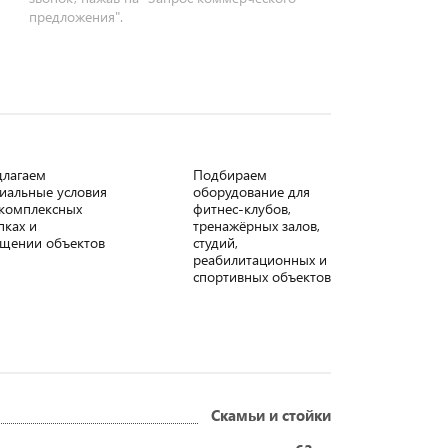
предложения".
длагаем
Подбираем
иальные условия
оборудование для
комплексных
фитнес-клубов,
пках и
тренажёрных залов,
щении объектов
студий,
реабилитационных и
спортивных объектов
Скамьи и стойки