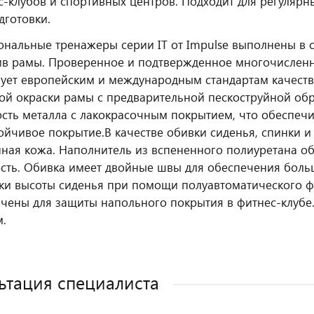
с‑клубов и спортивных центров. Подходит для регулярн
дготовки.
нальные тренажеры серии IT от Impulse выполнены в 
ив рамы. Проверенное и подтвержденное многочислен
вует европейским и международным стандартам качеств
й окраски рамы с предварительной пескоструйной обр
сть металла с лакокрасочным покрытием, что обеспечи
ойчивое покрытие.
В качестве обивки сиденья, спинки 
нная кожа. Наполнитель из вспененного полиуретана 
сть. Обивка имеет двойные швы для обеспечения боль
ки высоты сиденья при помощи полуавтоматического ф
чены для защиты напольного покрытия в фитнес-клубе
.
ьтация специалиста