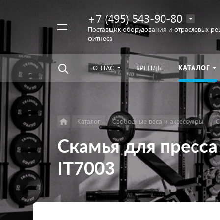
+7 (495) 543-90-80
Например,
Поставщик оборудования и отраслевых ре
фитнеса
беговая
Найти
везде
дорожка
О НАС
БРЕНДЫ
КАТАЛОГ
Каталог
Свободные веса и аксессуары
С
Скамья для пресс
IT7003