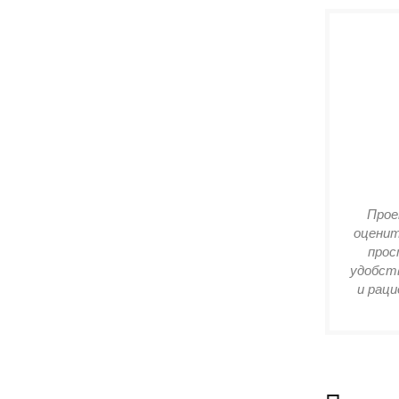
Прое
оценит
прос
удобств
и раци