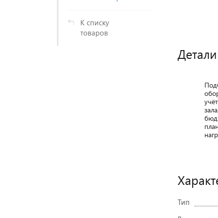
К списку
товаров
Детали
Под
обо
учё
зала
бюд
пла
нагр
Характ
Тип