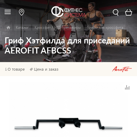
Каталог
Кроссфит / HIIT-тренажеры
Грифы для кроссфита
Гриф Хэтфилда для приседаний
AEROFIT AFBCSS
О товаре
Цена и заказ