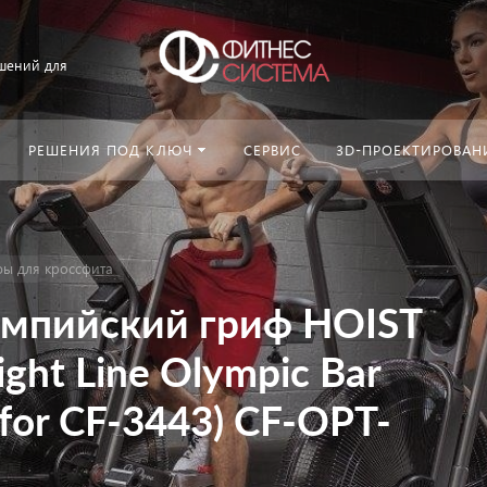
шений для
РЕШЕНИЯ ПОД КЛЮЧ
СЕРВИС
3D-ПРОЕКТИРОВАН
фы для кроссфита
импийский гриф HOIST
ght Line Olympic Bar
 for CF-3443) CF-OPT-