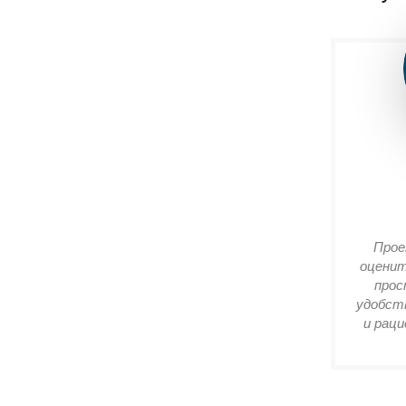
Прое
оценит
прос
удобств
и раци