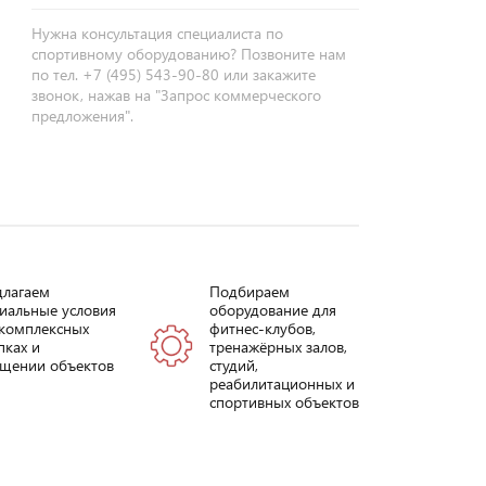
Нужна консультация специалиста по
спортивному оборудованию? Позвоните нам
по тел. +7 (495) 543-90-80 или закажите
звонок, нажав на "Запрос коммерческого
предложения".
длагаем
Подбираем
иальные условия
оборудование для
комплексных
фитнес-клубов,
пках и
тренажёрных залов,
щении объектов
студий,
реабилитационных и
спортивных объектов