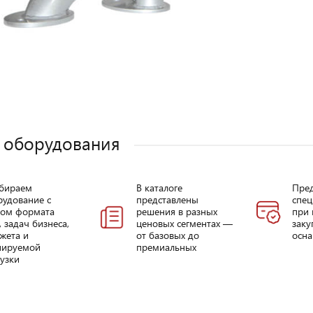
 оборудования
бираем
В каталоге
Пре
рудование с
представлены
спец
том формата
решения в разных
при 
, задач бизнеса,
ценовых сегментах —
заку
жета и
от базовых до
осна
нируемой
премиальных
узки