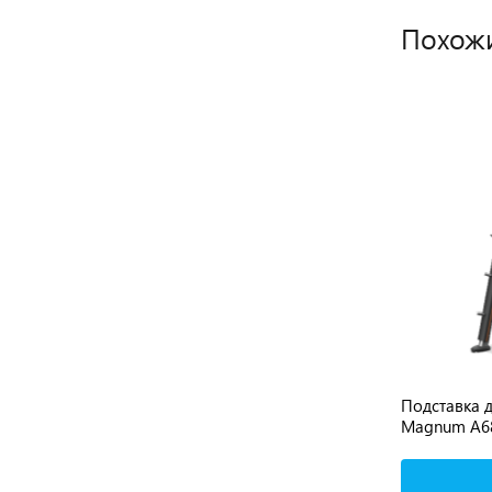
Похож
COB-
Гриф TECHNOGYM Professional Bar
Подставка 
2200 мм
Magnum A6
Подробнее