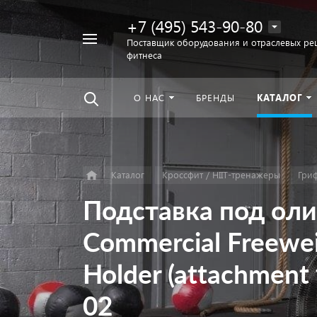
+7 (495) 543-90-80
Например,
Поставщик оборудования и отраслевых ре
фитнеса
беговая
Найти
везде
дорожка
О НАС
БРЕНДЫ
КАТАЛОГ
Каталог
Кроссфит / HIIT-тренажеры
Гри
Подставка под ол
Commercial Freewei
Holder (attachment
02