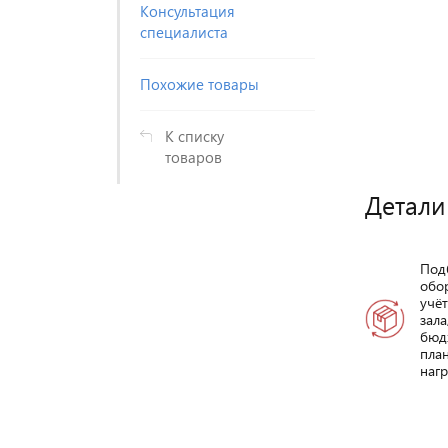
Консультация
специалиста
Похожие товары
К списку
товаров
Детали
Под
обо
учё
зала
бюд
пла
нагр