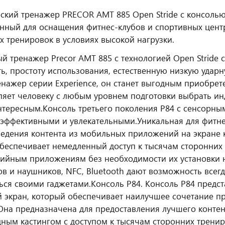
ский тренажер PRECOR AMT 885 Open Stride с консолью
нный для оснащения фитнес‑клубов и спортивных цент
х тренировок в условиях высокой нагрузки.
й тренажер Precor AMT 885 с технологией Open Stride 
ь, простоту использования, естественную низкую ударн
енажер серии Experience, он станет выгодным приобрет
ляет человеку с любым уровнем подготовки выбрать ин
нтересным.
Консоль третьего поколения P84 с сенсорным
эффективными и увлекательными.
Уникальная для фитне
едения контента из мобильных приложений на экране 
беспечивает немедленный доступ к тысячам сторонних
ийным приложениям без необходимости их установки н
в и наушников, NFC, Bluetooth дают возможность всегд
ься своими гаджетами.
Консоль P84. Консоль P84 предс
 экран, который обеспечивает наилучшее сочетание п
Она предназначена для предоставления лучшего контен
ным кастингом с доступом к тысячам сторонних трени