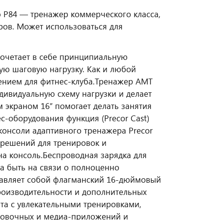
 P84 — тренажер коммерческого класса,
ров. Может использоваться для
сочетает в себе принципиальную
ую шаговую нагрузку. Как и любой
ением для фитнес-клуба.
Тренажер AMT
дивидуальную схему нагрузки и делает
 экраном 16” помогает делать занятия
с-оборудования функция (Precor Cast)
консоли адаптивного тренажера Precor
 решений для тренировок и
а консоль.
Беспроводная зарядка для
а быть на связи о полноценно
тавляет собой флагманский 16-дюймовый
роизводительности и дополнительных
та с увлекательными тренировками,
ровочных и медиа-приложений и