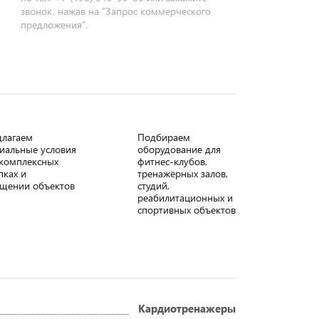
звонок, нажав на "Запрос коммерческого
предложения".
длагаем
Подбираем
иальные условия
оборудование для
комплексных
фитнес-клубов,
пках и
тренажёрных залов,
щении объектов
студий,
реабилитационных и
спортивных объектов
Кардиотренажеры