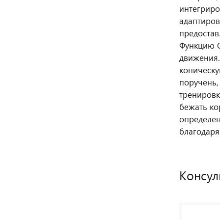
интегриро
адаптирова
предостав
Функцию O
движения.
коническу
поручень,
тренировк
бежать ко
определен
благодаря
Консул