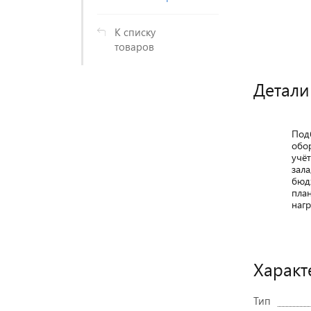
К списку
товаров
Детали
Под
обо
учё
зала
бюд
пла
нагр
Характ
Тип