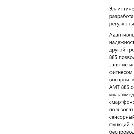
Эллиптиче
разработа
регулярны
Адаптивны
надежност
другой тр
885 позво
занятие и
фитнесом 
воспроизв
AMT 885 о
мультимед
смартфоно
пользоват
сенсорный
функций. 
беспровод