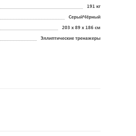
191 кг
СерыйЧёрный
203 х 89 х 186 см
Эллиптические тренажеры