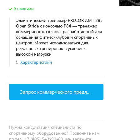
В наличии
Эллиптический тренажер PRECOR AMT 885
Open Stride с консолью P84 — тренажер
коммерческого класса, разработанный для
оснащения фитнес‑клубов и спортивных
центров. Может использоваться для
регулярных тренировок в условиях
высокой нагрузки.
Характеристики
Запрос коммерческого предложения
Нужна консультация специалиста по
спортивному оборудованию? Позвоните нам
по тел. +7 (495) 543-90-80 или закажите