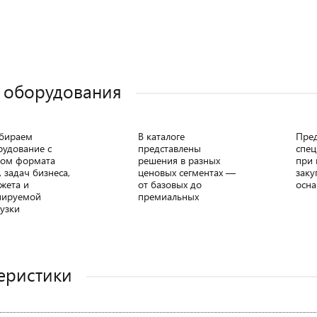
 оборудования
бираем
В каталоге
Пре
рудование с
представлены
спец
том формата
решения в разных
при 
, задач бизнеса,
ценовых сегментах —
заку
жета и
от базовых до
осна
нируемой
премиальных
узки
еристики