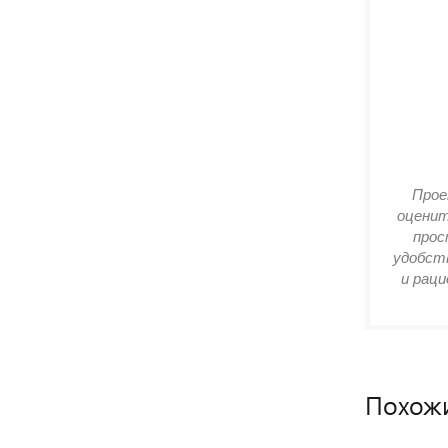
Прое
оценит
прос
удобств
и раци
Похож