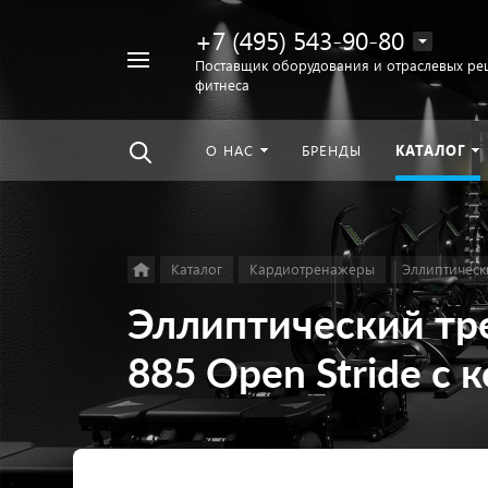
+7 (495) 543-90-80
Например,
Поставщик оборудования и отраслевых ре
фитнеса
беговая
Найти
везде
дорожка
О НАС
БРЕНДЫ
КАТАЛОГ
Каталог
Кардиотренажеры
Эллиптическ
Эллиптический т
885 Open Stride с 