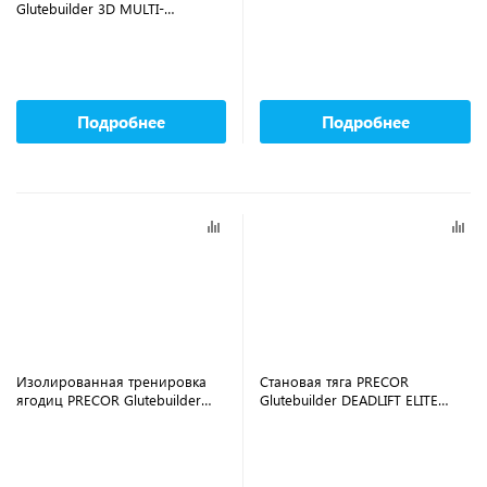
Glutebuilder 3D MULTI-
ABDUCTOR GPL622
Подробнее
Подробнее
Изолированная тренировка
Становая тяга PRECOR
ягодиц PRECOR Glutebuilder
Glutebuilder DEADLIFT ELITE
KNEELING GLUTE ISOLATOR
GPL551
GPL363