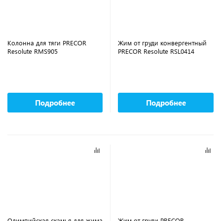
Колонна для тяги PRECOR
Жим от груди конвергентный
Resolute RMS905
PRECOR Resolute RSL0414
Подробнее
Подробнее
Олимпийская скамья для жима
Жим от груди PRECOR