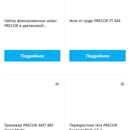
Набор фиксированных штанг
Жим от груди PRECOR FT 444
PRECOR в уретановой
оболочке (10-55 кг)
Подробнее
Подробнее
Тренажер PRECOR AMT 885
Перекрестная тяга PRECOR
Open Stride
Resolute RMS-CT-1