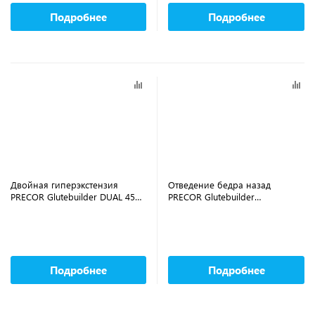
Подробнее
Подробнее
Двойная гиперэкстензия
Отведение бедра назад
PRECOR Glutebuilder DUAL 45
PRECOR Glutebuilder
HIP EXTENSION GPL724
PENDULUM KICKBACK GPL617
Подробнее
Подробнее