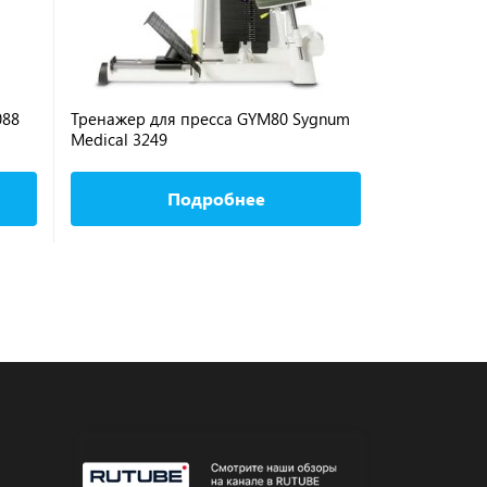
088
Тренажер для пресса GYM80 Sygnum
DHZ E-5009 
Medical 3249
противовес
Подробнее