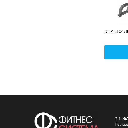
gnum
DHZ E-5009 турник/брусья с
DHZ E1047B
противовесом
Подробнее
ФИТНЕ
Постав