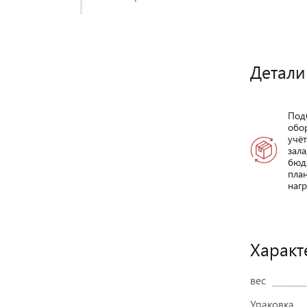
Детали
Под
обо
учё
зала
бюд
пла
нагр
Характ
вес
Упаковка