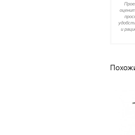
Прое
оценит
прос
удобств
и раци
Похож