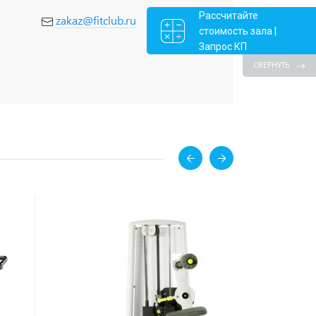
Рассчитайте
zakaz@fitclub.ru
стоимость зала |
Запрос КП
СВЕРНУТЬ