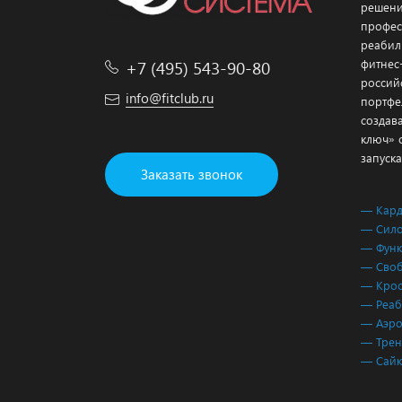
решени
профес
реабил
+7 (495) 543-90-80
фитнес
россий
info@fitclub.ru
портфе
создав
ключ» 
запуска
Заказать звонок
— Кар
— Сило
— Функ
— Своб
— Крос
— Реаб
— Аэро
— Трен
— Сай