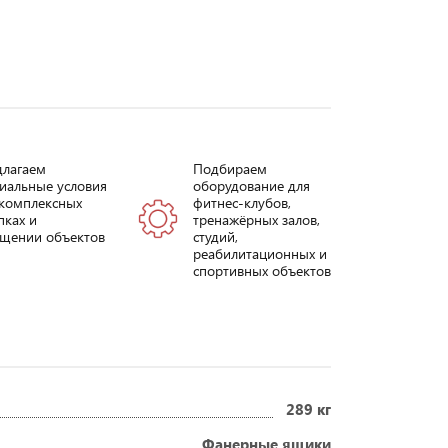
длагаем
Подбираем
иальные условия
оборудование для
комплексных
фитнес-клубов,
пках и
тренажёрных залов,
щении объектов
студий,
реабилитационных и
спортивных объектов
289 кг
Фанерные ящики