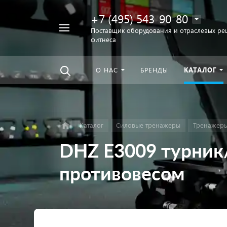
+7 (495) 543-90-80
Например,
Поставщик оборудования и отраслевых ре
фитнеса
беговая
Найти
везде
дорожка
О НАС
БРЕНДЫ
КАТАЛОГ
Каталог
Силовые тренажеры
Тренажеры
DHZ E3009 турник/
противовесом