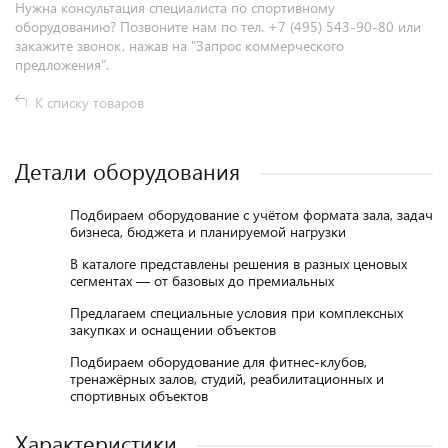
Нужна консультация специалиста по спортивному
оборудованию? Позвоните нам по тел. +7 (495) 543-90-80 или
закажите звонок, нажав на "Запрос коммерческого
предложения".
К списку товаров
Детали оборудования
Подбираем оборудование с учётом формата зала, задач
бизнеса, бюджета и планируемой нагрузки
В каталоге представлены решения в разных ценовых
сегментах — от базовых до премиальных
Предлагаем специальные условия при комплексных
закупках и оснащении объектов
Подбираем оборудование для фитнес-клубов,
тренажёрных залов, студий, реабилитационных и
спортивных объектов
Характеристики