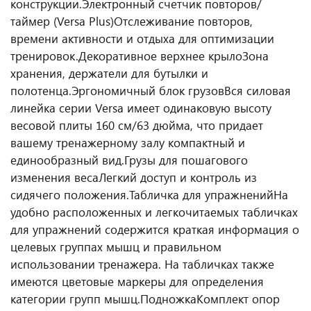
конструкции.
Электронный счетчик повторов/
таймер (Versa Plus)
Отслеживание повторов,
времени активности и отдыха для оптимизации
тренировок.
Декоративное верхнее крыло
Зона
хранения, держатели для бутылки и
полотенца.
Эргономичный блок грузов
Вся силовая
линейка серии Versa имеет одинаковую высоту
весовой плиты 160 см/63 дюйма, что придает
вашему тренажерному залу компактный и
единообразный вид.
Грузы для пошагового
изменения веса
Легкий доступ и контроль из
сидячего положения.
Табличка для упражнений
На
удобно расположенных и легкочитаемых табличках
для упражнений содержится краткая информация о
целевых группах мышц и правильном
использовании тренажера. На табличках также
имеются цветовые маркеры для определения
категории групп мышц.
Подножка
Комплект опор