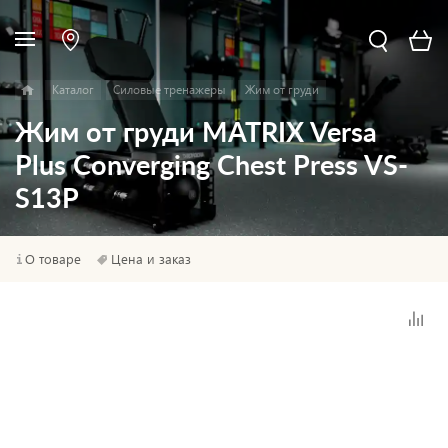
Каталог
Силовые тренажеры
Жим от груди
Жим от груди MATRIX Versa
Plus Converging Chest Press VS-
S13P
О товаре
Цена и заказ