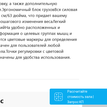
овку, а также дополнительную
.
Эргономичный блок грузов
Вся силовая
0 см/63 дюйма, что придает вашему
пошагового изменения веса
Легкий
ний
На удобно расположенных и
нформация о целевых группах мышц и
тся цветовые маркеры для определения
начен для пользователей любой
ла.
Точки регулировки с цветовой
начены для удобства использования.
Рассчитайте
стоимость зала |
с
Запрос КП