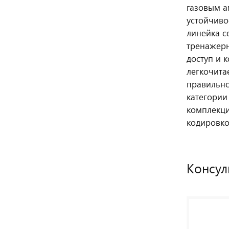
газовым 
устойчиво
линейка с
тренажерн
доступ и 
легкочита
правильно
категории
комплекци
кодировк
Консул