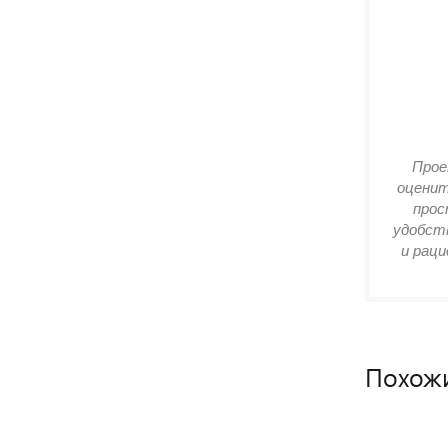
Прое
оценит
прос
удобств
и раци
Похож