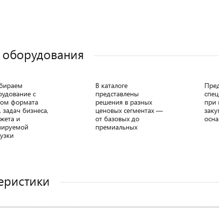
 оборудования
бираем
В каталоге
Пре
рудование с
представлены
спец
том формата
решения в разных
при 
, задач бизнеса,
ценовых сегментах —
заку
жета и
от базовых до
осна
нируемой
премиальных
узки
еристики