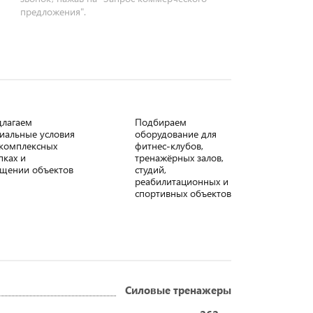
предложения".
длагаем
Подбираем
иальные условия
оборудование для
комплексных
фитнес-клубов,
пках и
тренажёрных залов,
щении объектов
студий,
реабилитационных и
спортивных объектов
Силовые тренажеры