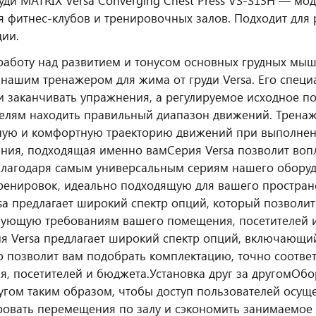
уди MATRIX Versa Converging Chest Press VS-S13H — мо
 фитнес‑клубов и тренировочных залов. Подходит для 
ции.
работу над развитием и тонусом основных грудных мы
 нашим тренажером для жима от груди Versa. Его специ
и заканчивать упражнения, а регулируемое исходное 
елям находить правильный диапазон движений. Трена
ную и комфортную траекторию движений при выполнен
ния, подходящая именно вам
Серия Versa позволит во
Благодаря самым универсальным сериям нашего оборуд
ренировок, идеально подходящую для вашего пространс
sa предлагает широкий спектр опций, который позволи
вующую требованиям вашего помещения, посетителей 
я Versa предлагает широкий спектр опций, включающи
то позволит вам подобрать комплектацию, точно соотв
, посетителей и бюджета.
Установка друг за другом
Обо
ругом таким образом, чтобы доступ пользователей осущ
овать перемещения по залу и сэкономить занимаемое 