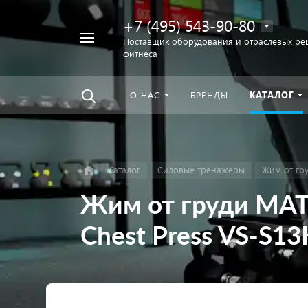
+7 (495) 543-90-80
Например,
Поставщик оборудования и отраслевых ре
фитнеса
беговая
Найти
везде
дорожка
О НАС
БРЕНДЫ
КАТАЛОГ
Каталог
Силовые тренажеры
Жим от гр
Жим от груди MATR
Chest Press VS-S13