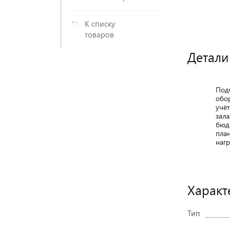
К списку
товаров
Детали
Под
обо
учё
зала
бюд
пла
нагр
Характ
Тип