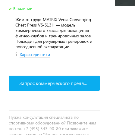
В наличии
Жим от груди MATRIX Versa Converging
Chest Press VS-S13H — модель
коммерческого класса для оснащения
фитнес‑клубов и тренировочных залов.
Подходит для регулярных тренировок и
повседневной эксплуатации.
Характеристики
Запрос коммерческого предложения
Нужна консультация специалиста по
спортивному оборудованию? Позвоните нам
по тел. +7 (495) 543-90-80 или закажите
звонок, нажав на "Запрос коммерческого