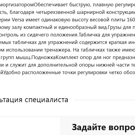
амортизатором
Обеспечивает быструю, плавную регулир
сть, благодаря четырехзвенной шарнирной конструкции
ерии Versa имеет одинаковую высоту весовой плиты 16
ому залу компактный и единообразный вид.
Грузы для 
контроль из сидячего положения.
Табличка для упражне
емых табличках для упражнений содержится краткая и
м использовании тренажера. На табличках также имею
 групп мышц.
Подножка
Комплект опор для ног предназ
и и служит для дополнительной опоры нижней части те
ой
Удобно расположенные точки регулировки четко обоз
ьтация специалиста
Задайте вопро