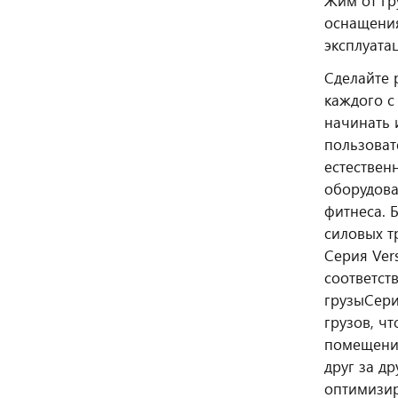
Жим от гр
оснащения
эксплуата
Сделайте 
каждого с
начинать 
пользоват
естествен
оборудова
фитнеса. 
силовых т
Серия Ver
соответст
грузы
Сери
грузов, ч
помещения
друг за д
оптимизир