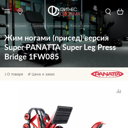
Каталог
Силовые тренажеры
Жим ногами
Жим ногами (присед) версия
Super PANATTA Super Leg Press
Bridge 1FW085
О товаре
Цена и заказ