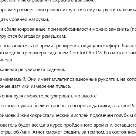
эргометр имеет электромагнитную систему нагрузки маховика 
ать уровней нагрузки.
и сбалансированные, при необходимости можно заменить (по
ируются благодаря ремешкам.
 пользователь во время тренировок ощущал комфорт, баланс
ю модель тренажера сиденьем Comfort ArcTM. Его можно заме
ипеда.
кальная регулировка сиденья.
заменяемый. Они имеет мультипозиционные рукоятки, на кото
рные датчики измерения пульса.
ения руля сможете регулировать по высоте.
онтроля пульса были встроены сенсорные датчики, а также Po
юймовый жидкокристалический дисплей подсвечен голубым с
ователь будет всегда в курсе пройденного времени, оставшег
етры, об./мин. Атлет сможет следить за темпом, за состояние