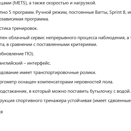
цами (METS), а также скоростью и нагрузкой.
пно 5 программ. Ручной режим, постоянные Ватты, Sprint 8, 
озависимая программа.
стика тренировок.
пен облачный сервис непрерывного процесса наблюдения, а
та, в сравнении с поставленными критериями.
обновление ПО).
английский – интерфейс.
дование имеет транспортировочные ролики.
ргометр оснащен компенсаторами неровностей пола.
подстаканник, в который можно поставить бутылочку с водой.
рукция спортивного тренажера устойчивая (имеет сдвоенные
ия