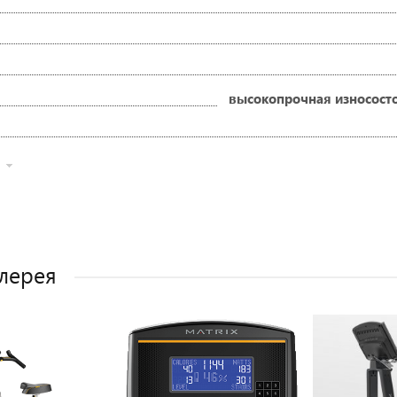
высокопрочная износосто
лерея