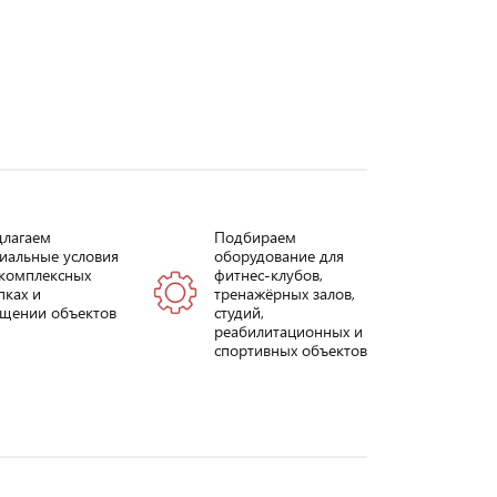
длагаем
Подбираем
иальные условия
оборудование для
комплексных
фитнес-клубов,
пках и
тренажёрных залов,
щении объектов
студий,
реабилитационных и
спортивных объектов