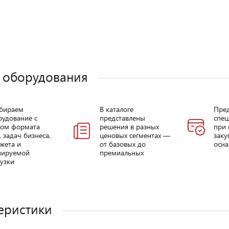
 оборудования
бираем
В каталоге
Пре
рудование с
представлены
спец
том формата
решения в разных
при 
, задач бизнеса,
ценовых сегментах —
заку
жета и
от базовых до
осна
нируемой
премиальных
узки
еристики