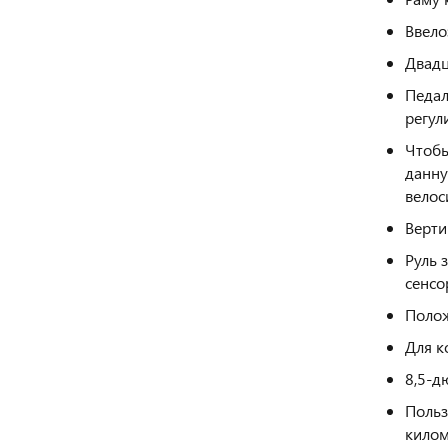
Ввело
Двадц
Педал
регул
Чтобы
данну
велос
Верти
Руль 
сенсо
Полож
Для к
8,5-д
Польз
килом