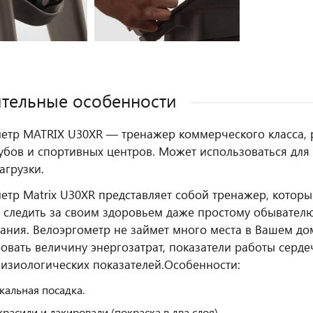
тельные особенности
етр MATRIX U30XR — тренажер коммерческого класса,
убов и спортивных центров. Может использоваться для
агрузки.
етр Matrix U30XR представляет собой тренажер, котор
и следить за своим здоровьем даже простому обывател
ания. Велоэргометр не займет много места в Вашем до
овать величину энергозатрат, показатели работы серде
физиологических показателей.
Особенности:
кальная посадка.
красили и лакировали (покраска в два слоя).