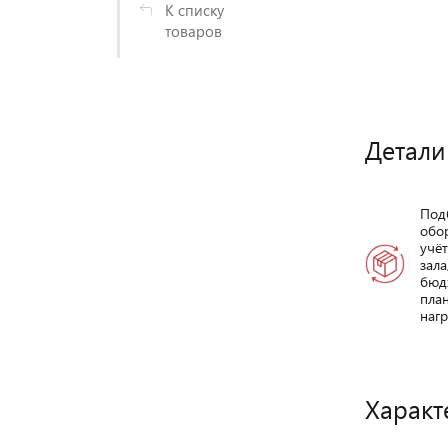
К списку
товаров
Детали
Под
обо
учё
зала
бюд
пла
нагр
Характ