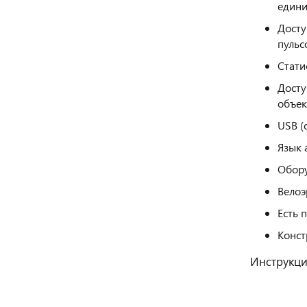
едини
Досту
пульс
Стати
Досту
объек
USB (
Язык 
Обору
Велоэ
Есть 
Конст
Инструкц