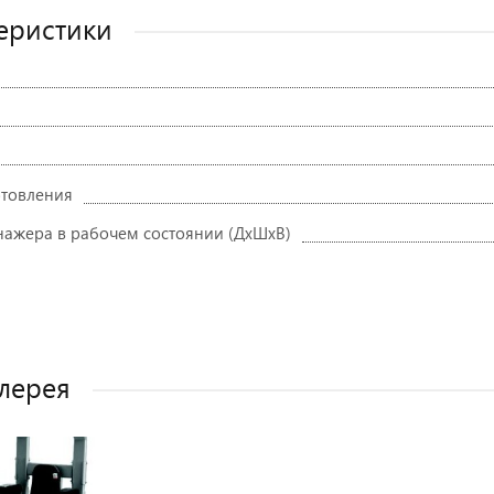
еристики
отовления
нажера в рабочем состоянии (ДxШxВ)
лерея