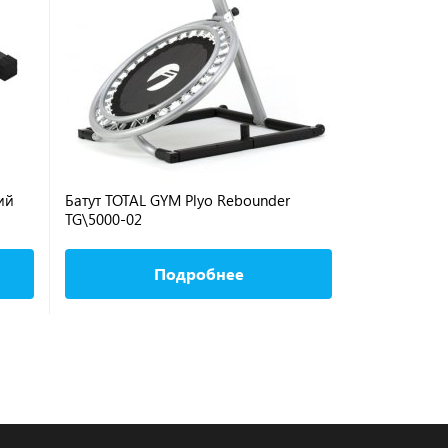
ий
Батут TOTAL GYM Plyo Rebounder
Тренажер дл
TG\5000-02
Leg Trainer 
Подробнее