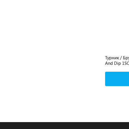
Тренажер для ног TOTAL GYM Elevate
Турник / Бр
Leg Trainer TG\5750-01
And Dip 1S
Подробнее