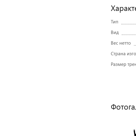
Характ
Тип
Вид
Вес нетто
Страна изг
Размер тре
Фотога