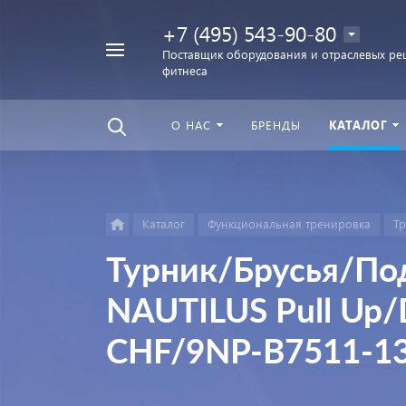
+7 (495) 543-90-80
Например,
Поставщик оборудования и отраслевых ре
фитнеса
беговая
Найти
везде
дорожка
О НАС
БРЕНДЫ
КАТАЛОГ
Каталог
Функциональная тренировка
Т
Турник/Брусья/По
NAUTILUS Pull Up/
CHF/9NP-B7511-1