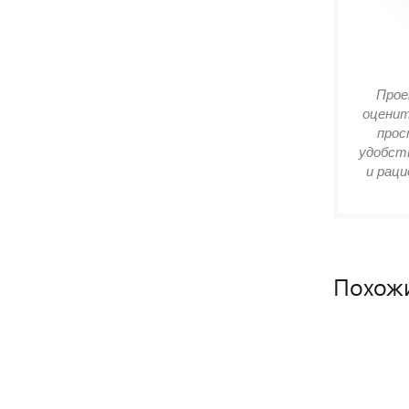
Прое
оценит
прос
удобств
и раци
Похож