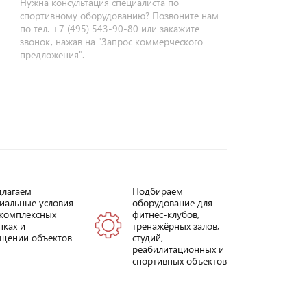
Нужна консультация специалиста по
спортивному оборудованию? Позвоните нам
по тел. +7 (495) 543-90-80 или закажите
звонок, нажав на "Запрос коммерческого
предложения".
длагаем
Подбираем
иальные условия
оборудование для
комплексных
фитнес-клубов,
пках и
тренажёрных залов,
щении объектов
студий,
реабилитационных и
спортивных объектов