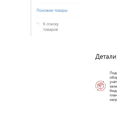
Похожие товары
К списку
товаров
Детали
Под
обо
учё
зала
бюд
пла
нагр