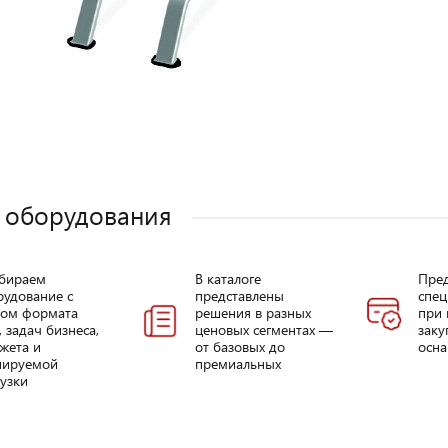
 оборудования
бираем
В каталоге
Пре
рудование с
представлены
спец
том формата
решения в разных
при 
, задач бизнеса,
ценовых сегментах —
заку
жета и
от базовых до
осна
нируемой
премиальных
узки