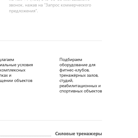
звонок, нажав на "Запрос коммерческого
предложения".
длагаем
Подбираем
иальные условия
оборудование для
комплексных
фитнес-клубов,
пках и
тренажёрных залов,
щении объектов
студий,
реабилитационных и
спортивных объектов
Силовые тренажеры