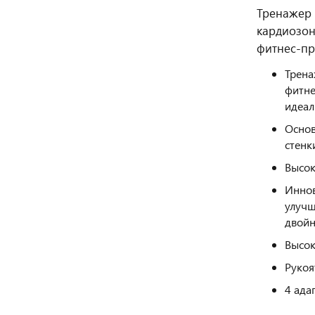
Тренажер 
кардиозон
фитнес‑пр
Трена
фитне
идеал
Основ
стенк
Высок
Иннов
улучш
двойн
Высок
Рукоя
4 ада