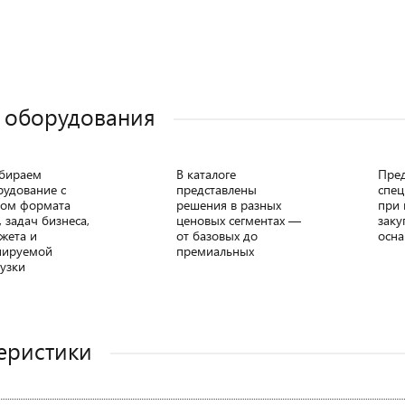
 оборудования
бираем
В каталоге
Пре
рудование с
представлены
спец
том формата
решения в разных
при 
, задач бизнеса,
ценовых сегментах —
заку
жета и
от базовых до
осна
нируемой
премиальных
узки
еристики