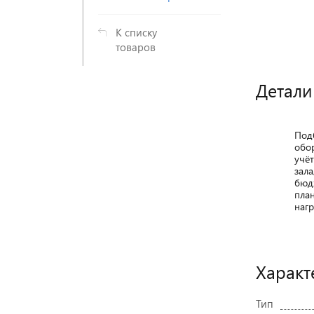
К списку
товаров
Детали
Под
обо
учё
зала
бюд
пла
нагр
Характ
Тип