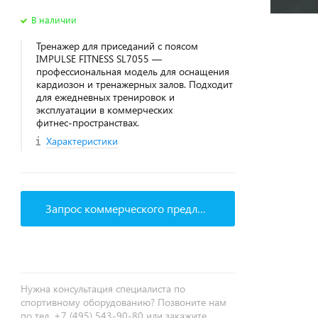
В наличии
Тренажер для приседаний с поясом
IMPULSE FITNESS SL7055 —
профессиональная модель для оснащения
кардиозон и тренажерных залов. Подходит
для ежедневных тренировок и
эксплуатации в коммерческих
фитнес‑пространствах.
Характеристики
Запрос коммерческого предложения
Нужна консультация специалиста по
спортивному оборудованию? Позвоните нам
по тел. +7 (495) 543-90-80 или закажите