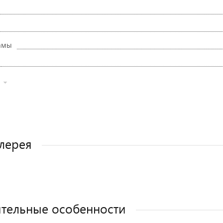
амы
лерея
тельные особенности