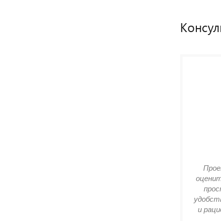
Консул
Прое
оценит
прос
удобств
и раци