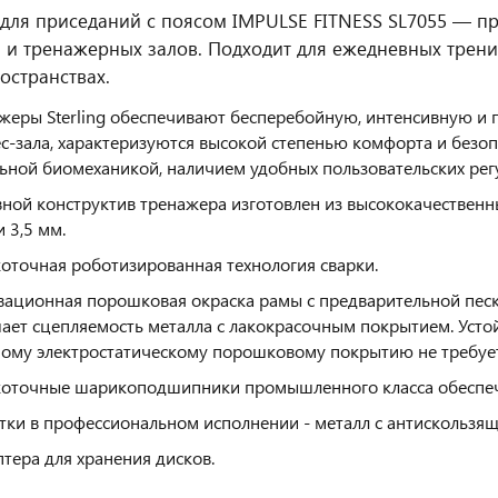
для приседаний с поясом IMPULSE FITNESS SL7055 — п
 и тренажерных залов. Подходит для ежедневных трени
остранствах.
жеры Sterling обеспечивают бесперебойную, интенсивную и
с-зала, характеризуются высокой степенью комфорта и безо
ьной биомеханикой, наличием удобных пользовательских рег
ной конструктив тренажера изготовлен из высококачественн
и 3,5 мм.
оточная роботизированная технология сварки.
ационная порошковая окраска рамы с предварительной песк
ает сцепляемость металла с лакокрасочным покрытием. Усто
ому электростатическому порошковому покрытию не требуе
оточные шарикоподшипники промышленного класса обеспеч
тки в профессиональном исполнении - металл с антискользящ
птера для хранения дисков.