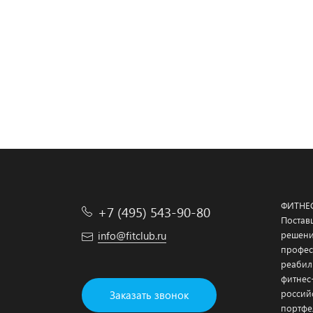
ФИТНЕ
+7 (495) 543-90-80
Постав
info@fitclub.ru
решени
профес
реабил
фитнес
россий
Заказать звонок
портфе