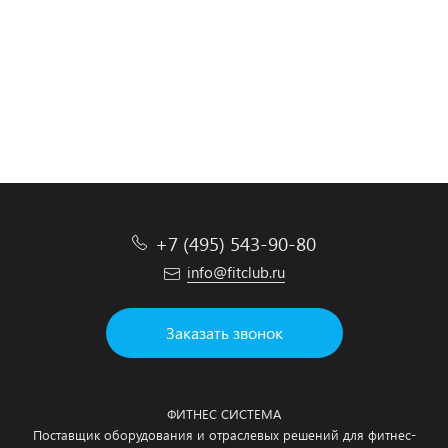
SEATED CALF 1HP588T (с тибией)
Подробнее
Подробнее
Подробнее
+7 (495) 543-90-80
info@fitclub.ru
Заказать звонок
ФИТНЕС СИСТЕМА
Поставщик оборудования и отраслевых решений для фитнес-