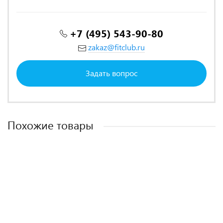
+7 (495) 543-90-80
zakaz@fitclub.ru
Задать вопрос
Похожие товары
Жим викинга / икры стоя PANATTA Viking Press And Calf 1FW029
Голень сидя BRONZE GYM Partner BGR-807
Силовой тренажер PANNATA Freeweight High Performance