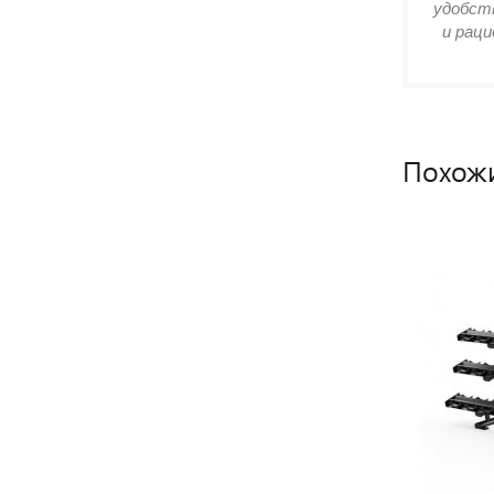
удобств
и раци
Похож