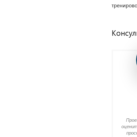
тренирово
Консул
Прое
оценит
прос