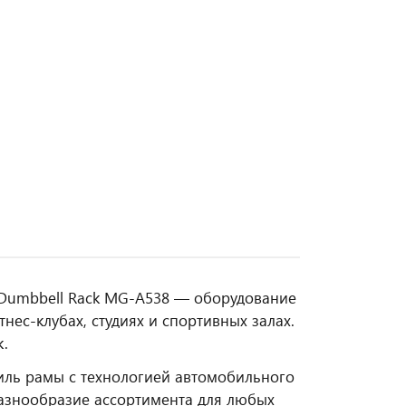
ay Dumbbell Rack MG-A538 — оборудование
ес‑клубах, студиях и спортивных залах.
к.
иль рамы с технологией автомобильного
азнообразие ассортимента для любых