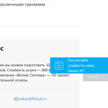
 различными турниками
с
Рассчитайте
ия мы можем подготовить 3D-проект
стоимость зала |
ов. Стоимость услуги — 800 ₽/кв.метр,
Запрос КП
компании «Фитнес Система» — 3D-проект
СВЕРНУТЬ
ительной оплаты.
zakaz@fitclub.ru