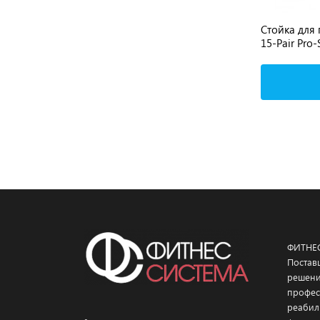
SS
Стойка для гантелей на 5 пар
Стойка для
NAUTILUS Single Tier Dumbbell Rack 5
15-Pair Pro
Pair CHF/9NP-R8009-13AAS
A515 (15 па
Подробнее
ФИТНЕ
Постав
решени
профес
реабил