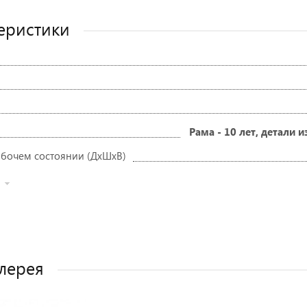
еристики
Рама - 10 лет, детали и
абочем состоянии (ДxШxВ)
лерея