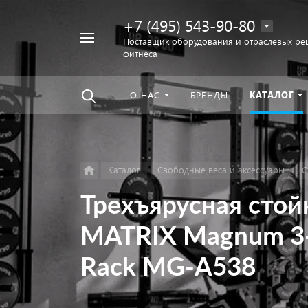
+7 (495) 543-90-80
Например,
Поставщик оборудования и отраслевых ре
фитнеса
беговая
Найти
везде
дорожка
О НАС
БРЕНДЫ
КАТАЛОГ
Каталог
Свободные веса и аксессуары
С
Трехъярусная стой
MATRIX Magnum 3-ti
Rack MG-A538