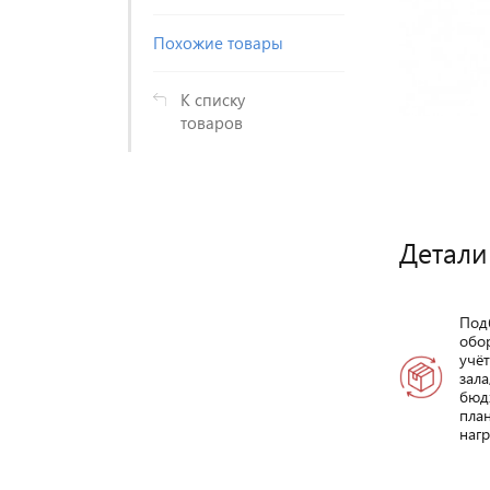
Похожие товары
К списку
товаров
Детали
Под
обо
учё
зала
бюд
пла
нагр