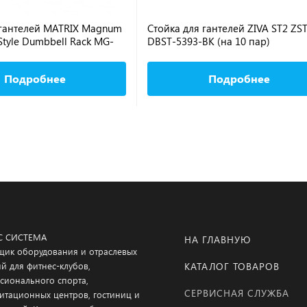
 гантелей MATRIX Magnum
Стойка для гантелей ZIVA ST2 ZST
-Style Dumbbell Rack MG-
DBST-5393-BK (на 10 пар)
р)
Подробнее
Подробнее
С СИСТЕМА
НА ГЛАВНУЮ
щик оборудования и отраслевых
й для фитнес-клубов,
КАТАЛОГ ТОВАРОВ
сионального спорта,
СЕРВИСНАЯ СЛУЖБА
итационных центров, гостиниц и