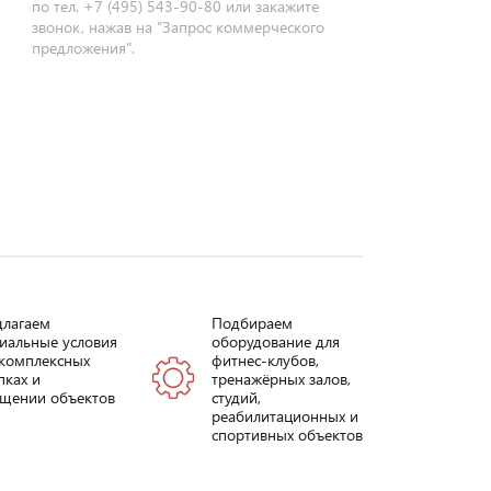
по тел. +7 (495) 543-90-80 или закажите
звонок, нажав на "Запрос коммерческого
предложения".
длагаем
Подбираем
иальные условия
оборудование для
комплексных
фитнес-клубов,
пках и
тренажёрных залов,
щении объектов
студий,
реабилитационных и
спортивных объектов