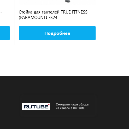
-
Стойка для гантелей TRUE FITNESS
Стойка для 
(PARAMOUNT) FS24
NAUTILUS Si
Pair CHF/9
Подробнее