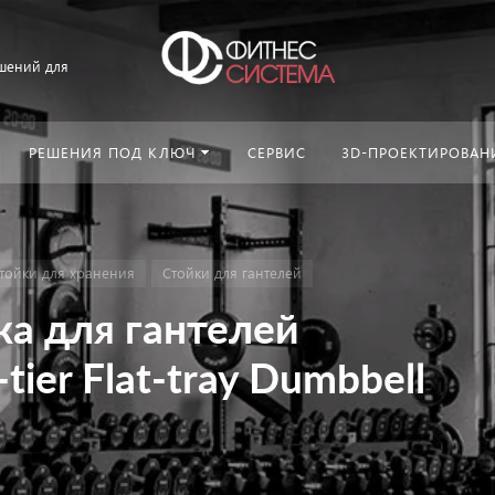
шений для
РЕШЕНИЯ ПОД КЛЮЧ
СЕРВИС
3D-ПРОЕКТИРОВАН
тойки для хранения
Стойки для гантелей
ка для гантелей
er Flat-tray Dumbbell