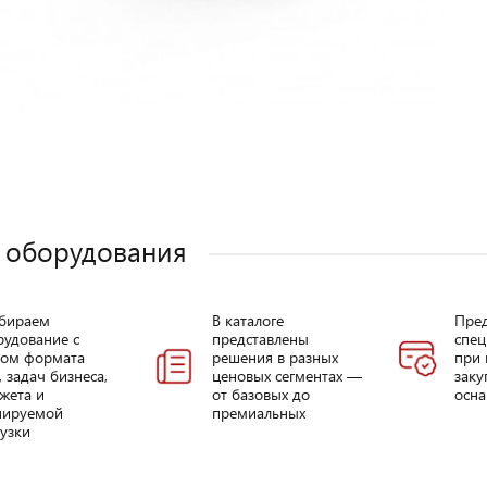
 оборудования
бираем
В каталоге
Пре
рудование с
представлены
спец
том формата
решения в разных
при 
, задач бизнеса,
ценовых сегментах —
заку
жета и
от базовых до
осна
нируемой
премиальных
узки