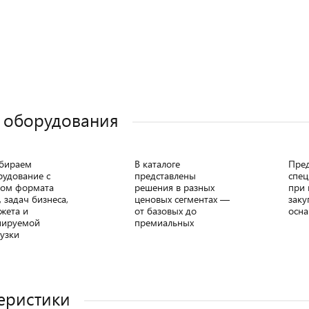
 оборудования
бираем
В каталоге
Пре
рудование с
представлены
спец
том формата
решения в разных
при 
, задач бизнеса,
ценовых сегментах —
заку
жета и
от базовых до
осна
нируемой
премиальных
узки
еристики