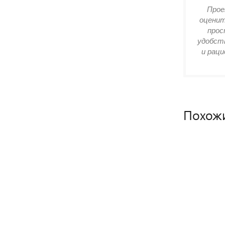
Прое
оценит
прос
удобств
и раци
Похож