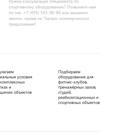
Нужна консультация специалиста по
спортивному оборудованию? Позвоните нам
по тел. +7 (495) 543-90-80 или закажите
звонок, нажав на "Запрос коммерческого
предложения".
длагаем
Подбираем
иальные условия
оборудование для
комплексных
фитнес-клубов,
пках и
тренажёрных залов,
щении объектов
студий,
реабилитационных и
спортивных объектов