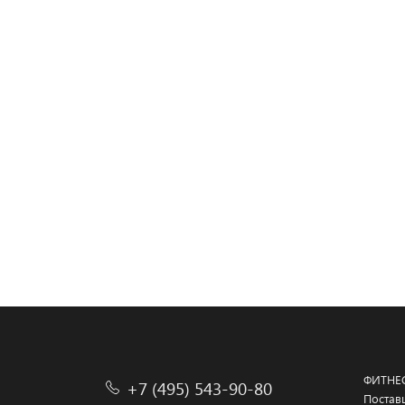
Стойка для 
Стойка дл
Стойка д
Силовая 
ФИТНЕ
+7 (495) 543-90-80
Постав