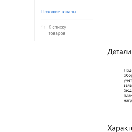
Похожие товары
К списку
товаров
Детали
Под
обо
учё
зала
бюд
пла
нагр
Характ