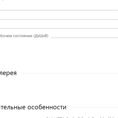
абочем состоянии (ДxШxВ)
лерея
тельные особенности