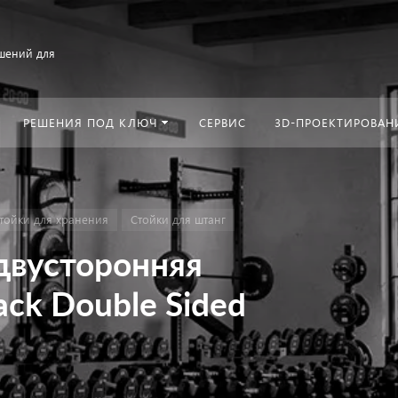
шений для
РЕШЕНИЯ ПОД КЛЮЧ
СЕРВИС
3D-ПРОЕКТИРОВАН
тойки для хранения
Стойки для штанг
двусторонняя
ack Double Sided