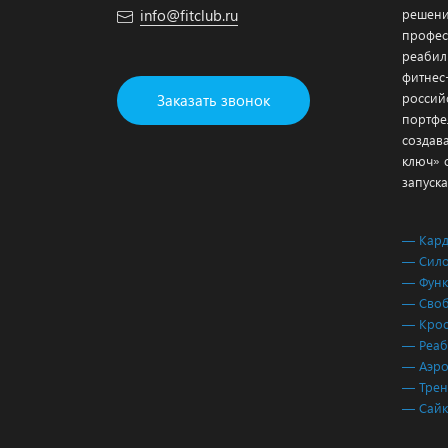
info@fitclub.ru
решени
профес
реабил
фитнес
россий
Заказать звонок
портфе
создав
ключ» 
запуска
— Кар
— Сило
— Функ
— Своб
— Крос
— Реаб
— Аэро
— Трен
— Сай