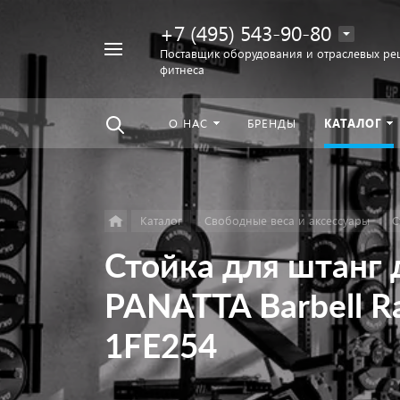
+7 (495) 543-90-80
Например,
Поставщик оборудования и отраслевых ре
фитнеса
беговая
Найти
везде
дорожка
О НАС
БРЕНДЫ
КАТАЛОГ
Каталог
Свободные веса и аксессуары
С
Стойка для штанг 
PANATTA Barbell R
1FE254