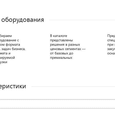
 оборудования
бираем
В каталоге
Пре
рудование с
представлены
спец
том формата
решения в разных
при 
, задач бизнеса,
ценовых сегментах —
заку
жета и
от базовых до
осна
нируемой
премиальных
узки
еристики