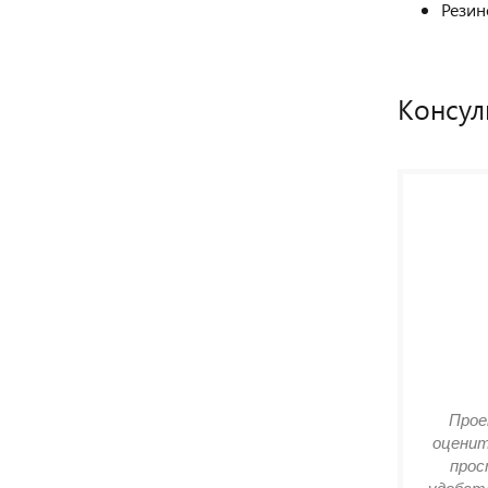
Резин
Консул
Прое
оценит
прос