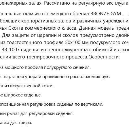
тренажерных залах. Рассчитано на регулярную эксплуат
нальные скамьи от немецкого бренда BRONZE GYM — 
ебольших корпоративных залов и различных учреждени
мья Скотта коммерческого класса. Данная модель пре
. Для защиты от царапин и сколов предусмотрено двой
из толстостенного профиля 50х100 мм полукруглого се
 BR-1007 сиденье из пенополиуретана с обивкой из э
ении всего тренировочного процесса.
Особенности:
из мощного профиля полукруглого сечения.
я парта для упора и правильного расположения рук.
а из искусственной кожи.
е широкое сиденье.
позиционная регулировка сиденья по вертикали.
ый рычаг для регулировки сиденья.
авка для грифа.