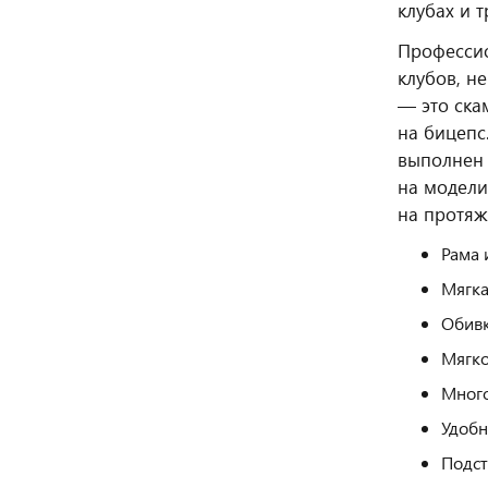
клубах и 
Профессио
клубов, н
— это ска
на бицепс
выполнен 
на модели
на протяж
Рама 
Мягка
Обивк
Мягко
Много
Удобн
Подст