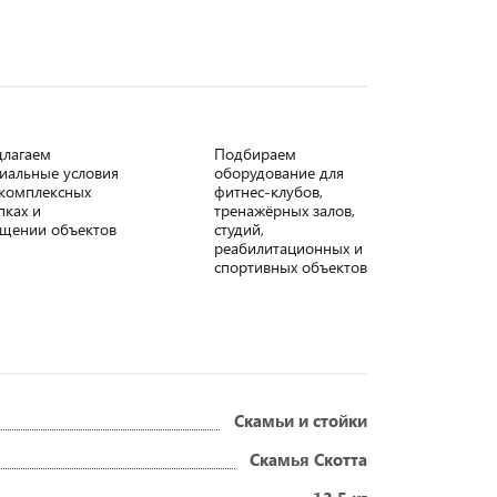
длагаем
Подбираем
иальные условия
оборудование для
комплексных
фитнес-клубов,
пках и
тренажёрных залов,
щении объектов
студий,
реабилитационных и
спортивных объектов
Скамьи и стойки
Скамья Скотта