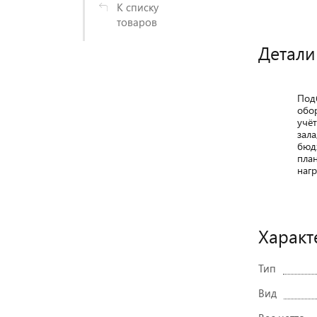
К списку
товаров
Детали
Под
обо
учё
зала
бюд
пла
нагр
Характ
Тип
Вид