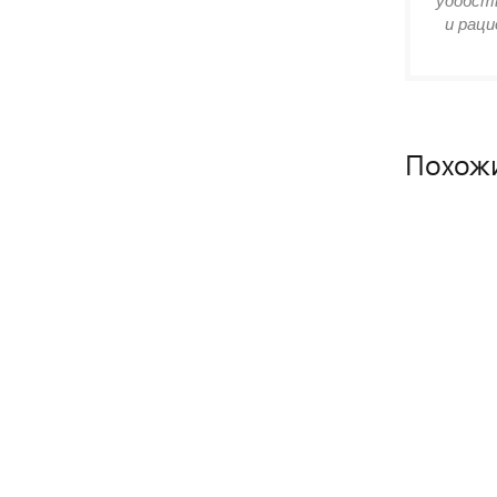
удобств
и раци
Похож