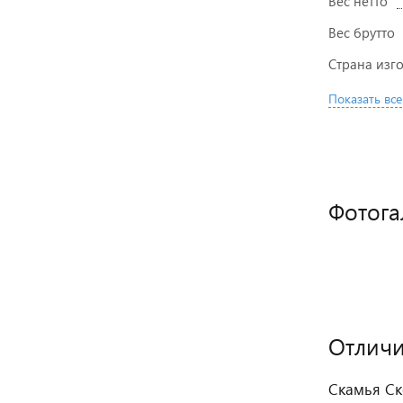
Вес нетто
Вес брутто
Страна изг
Показать все
Фотога
Отличи
Скамья Ск