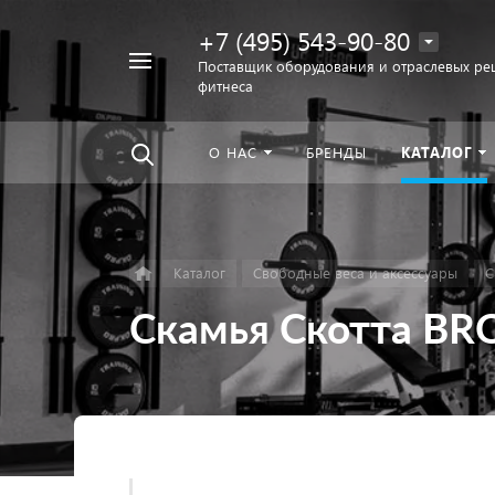
+7 (495) 543-90-80
Например,
Поставщик оборудования и отраслевых ре
фитнеса
беговая
Найти
везде
дорожка
О НАС
БРЕНДЫ
КАТАЛОГ
Каталог
Свободные веса и аксессуары
С
Скамья Скотта B