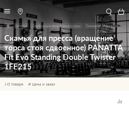
Каталог
Свободные веса и аксессуары
Скамьи и тренажеры
Скамья для пресса (вращение
торса стоя сдвоенное) PANATTA
Fit Evo Standing Double Twister
1FE215
О товаре
Цена и заказ