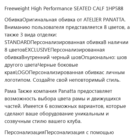
Freeweight High Performance SEATED CALF 1HP588
Обивка
Оригинальная обивка от ATELIER PANATTA.
Вниманию пользователя представляется 8 цветов, а
также 3 вида отделки:
STANDARD
Персонализированная обивка
В наличии
8 цветов
EXCLUSIVE
Персонализированная
обивка
Внутренний черный шов
Опционально: шов
другого цвета
Черные боковые
края
LOGO
Персонализированная обивка
с личным
логотипом. Создайте свой неповторимый стиль.
Рама
Также компания Panatta предоставляет
возможность выбора цвета рамы и движущихся
частей. Имеется 6 возможных вариантов, которые
сделают ваше оборудование уникальным и
созвучным стилю вашего клуба.
Персонализация
Персонализация с помощью