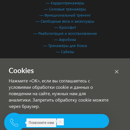
— Кардиотренажёры
— Силовые тренажёры
— Функциональный тренинг
— Свободные веса и аксессуары
— Кроссфит
— Реабилитация и восстановление
— Аэробика
— Тренажёры для бокса
— Сайклы
Обработка персональных данных
Cookies
Согласие на обработку персональных данных
Нажмите «ОК», если вы соглашаетесь с
условиями обработки cookie и данных о
поведении на сайте, нужных нам для
аналитики. Запретить обработку cookie можете
через браузер.
© 2001-2026 Фитнес Система — спортивное оборудование для
ОК
Позвоните нам
фитнес-клубов