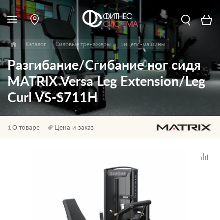
Каталог
Силовые тренажеры
Бицепс-машины
Разгибание/Сгибание ног сидя
MATRIX Versa Leg Extension/Leg
Curl VS-S711H
О товаре
Цена и заказ