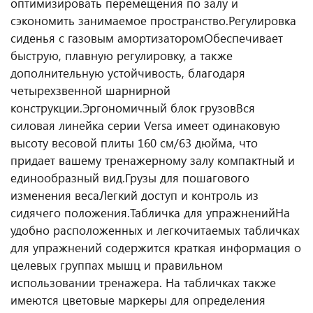
оптимизировать перемещения по залу и
сэкономить занимаемое пространство.
Регулировка
сиденья с газовым амортизатором
Обеспечивает
быструю, плавную регулировку, а также
дополнительную устойчивость, благодаря
четырехзвенной шарнирной
конструкции.
Эргономичный блок грузов
Вся
силовая линейка серии Versa имеет одинаковую
высоту весовой плиты 160 см/63 дюйма, что
придает вашему тренажерному залу компактный и
единообразный вид.
Грузы для пошагового
изменения веса
Легкий доступ и контроль из
сидячего положения.
Табличка для упражнений
На
удобно расположенных и легкочитаемых табличках
для упражнений содержится краткая информация о
целевых группах мышц и правильном
использовании тренажера. На табличках также
имеются цветовые маркеры для определения