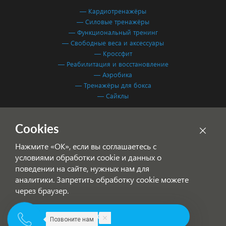
— Кардиотренажёры
— Силовые тренажёры
— Функциональный тренинг
— Свободные веса и аксессуары
— Кроссфит
— Реабилитация и восстановление
— Аэробика
— Тренажёры для бокса
— Сайклы
Обработка персональных данных
Cookies
Согласие на обработку персональных данных
Нажмите «ОК», если вы соглашаетесь с
условиями обработки cookie и данных о
поведении на сайте, нужных нам для
аналитики. Запретить обработку cookie можете
через браузер.
© 2001-2026 Фитнес Система — спортивное оборудование для
ОК
Позвоните нам
фитнес-клубов