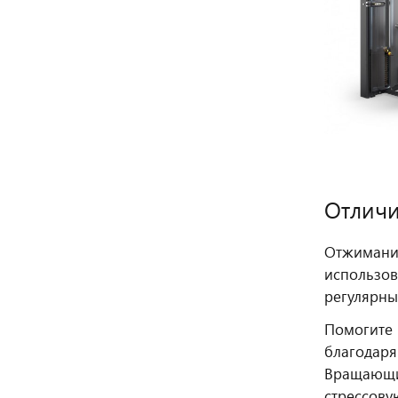
Отличи
Отжимание
использов
регулярны
Помогите 
благодаря
Вращающие
стрессову