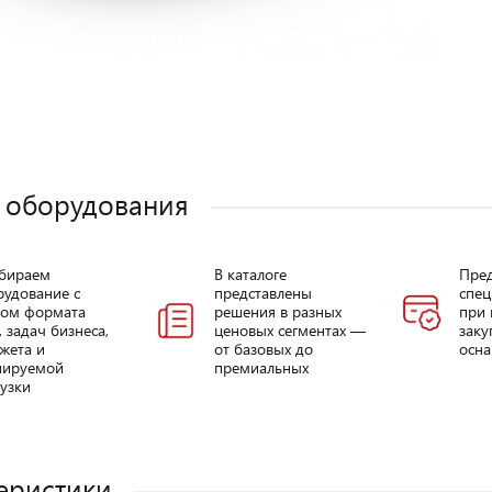
 оборудования
бираем
В каталоге
Пре
рудование с
представлены
спец
том формата
решения в разных
при 
, задач бизнеса,
ценовых сегментах —
заку
жета и
от базовых до
осна
нируемой
премиальных
узки
еристики