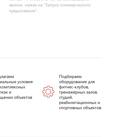
звонок, нажав на "Запрос коммерческого
предложения".
длагаем
Подбираем
иальные условия
оборудование для
комплексных
фитнес-клубов,
пках и
тренажёрных залов,
щении объектов
студий,
реабилитационных и
спортивных объектов