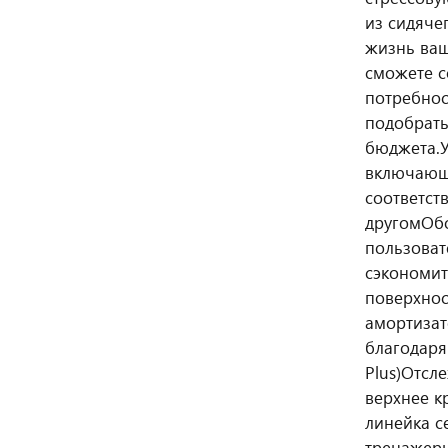
из сидяче
жизнь ваш
сможете с
потребнос
подобрать
бюджета.
включающи
соответст
другом
Обо
пользоват
сэкономит
поверхнос
амортиза
благодаря
Plus)
Отсле
верхнее к
линейка с
тренажерн