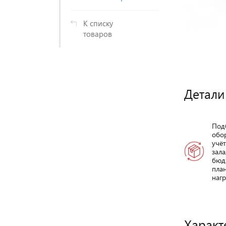
К списку
товаров
Детали
Под
обо
учё
зала
бюд
пла
нагр
Характ