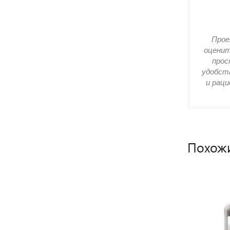
Прое
оценит
прос
удобств
и раци
Похож