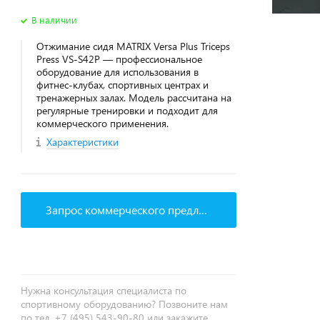
В наличии
Отжимание сидя MATRIX Versa Plus Triceps
Press VS-S42P — профессиональное
оборудование для использования в
фитнес‑клубах, спортивных центрах и
тренажерных залах. Модель рассчитана на
регулярные тренировки и подходит для
коммерческого применения.
Характеристики
Запрос коммерческого предложения
Нужна консультация специалиста по
спортивному оборудованию? Позвоните нам
по тел. +7 (495) 543-90-80 или закажите