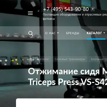
+7 (495) 543-90-80
Например,
Поставщик оборудования и отраслевых ре
фитнеса
беговая
Найти
везде
дорожка
О НАС
БРЕНДЫ
КАТАЛОГ
Каталог
Силовые тренажеры
Блочные т
Отжимание сидя M
Triceps Press VS-S4