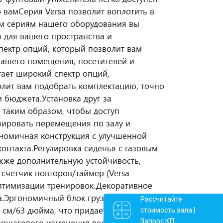
о вам
Серия Versa позволит воплотить в
м сериям нашего оборудования вы
 для вашего пространства и
пектр опций, который позволит вам
вашего помещения, посетителей и
гает широкий спектр опций,
олит вам подобрать комплектацию, точно
и бюджета.
Установка друг за
 таким образом, чтобы доступ
зировать перемещения по залу и
номичная конструкция с улучшенной
онтакта.
Регулировка сиденья с газовым
акже дополнительную устойчивость,
счетчик повторов/таймер (Versa
птимизации тренировок.
Декоративное
.
Эргономичный блок грузов
Вся силовая
Рассчитайте
0 см/63 дюйма, что придает вашему
стоимость зала |
Запрос КП
пошагового изменения веса
Легкий