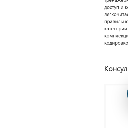
доступ и 
легкочита
правильно
категории
комплекци
кодировк
Консул