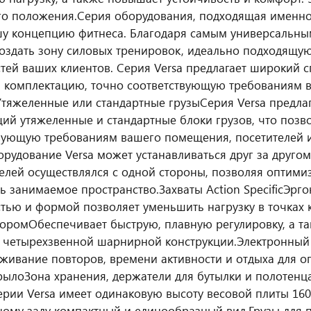
го положения.
Серия оборудования, подходящая именн
у концепцию фитнеса. Благодаря самым универсальны
оздать зону силовых тренировок, идеально подходящую
тей ваших клиентов. Серия Versa предлагает широкий с
 комплектацию, точно соответствующую требованиям 
Утяжеленные или стандартные грузы
Серия Versa предла
й утяжеленные и стандартные блоки грузов, что позв
вующую требованиям вашего помещения, посетителей 
рудование Versa может устанавливаться друг за другом
елей осуществлялся с одной стороны, позволяя оптими
ь занимаемое пространство.
Захваты Action Specific
Эрго
тью и формой позволяет уменьшить нагрузку в точках к
тором
Обеспечивает быструю, плавную регулировку, а т
 четырехзвенной шарнирной конструкции.
Электронный 
живание повторов, времени активности и отдыха для о
рыло
Зона хранения, держатели для бутылки и полотенца
ерии Versa имеет одинаковую высоту весовой плиты 16
ому залу компактный и единообразный вид.
Грузы для 