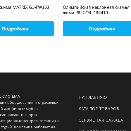
 жима MATRIX G1-FW163
Олимпийская наклонная скамья 
жима PRECOR DBR410
Подробнее
Подробнее
С СИСТЕМА
НА ГЛАВНУЮ
щик оборудования и отраслевых
й для фитнес-клубов,
КАТАЛОГ ТОВАРОВ
сионального спорта,
СЕРВИСНАЯ СЛУЖБА
итационных центров, гостиниц и
-студий. Компания работает на