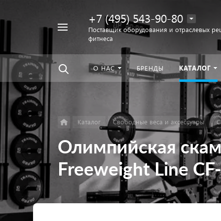
+7 (495) 543-90-80
Например,
Поставщик оборудования и отраслевых ре
фитнеса
беговая
Найти
везде
дорожка
О НАС
БРЕНДЫ
КАТАЛОГ
Каталог
Свободные веса и аксессуары
С
Олимпийская скам
Freeweight Line CF