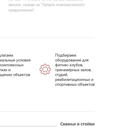
звонок, нажав на "Запрос коммерческого
предложения".
длагаем
Подбираем
иальные условия
оборудование для
комплексных
фитнес-клубов,
пках и
тренажёрных залов,
щении объектов
студий,
реабилитационных и
спортивных объектов
Скамьи и стойки