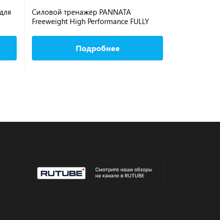
для
Силовой тренажер PANNATA
Скамья для 
Freeweight High Performance FULLY
стоя сдвоен
ADJUSTABLE BENCH KIT FOR 1HP234A
Standing Do
1HP201A
Подробнее