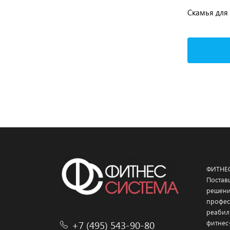
Скамья для пресса (вращение торса
Скамья для
Y
стоя сдвоенное) PANATTA Fit Evo
234A
Standing Double Twister 1FE215
Подробнее
ФИТНЕ
Постав
решени
профес
реабил
+7 (495) 543-90-80
фитнес