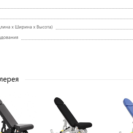
Длина х Ширина х Высота)
удования
лерея