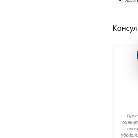
Консул
Прое
оценит
прос
удобств