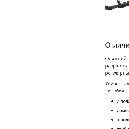
Отличи
Олимпийск
разработа
регулярны
Универсал
линейки.
П
7 пол
Самос
5 пол
Удобн