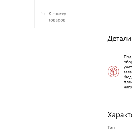
К списку
товаров
Детали
Под
обо
учё
зала
бюд
пла
нагр
Характ
Тип