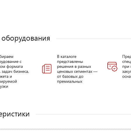
 оборудования
бираем
В каталоге
Пре
рудование с
представлены
спец
том формата
решения в разных
при 
, задач бизнеса,
ценовых сегментах —
заку
жета и
от базовых до
осна
нируемой
премиальных
узки
еристики