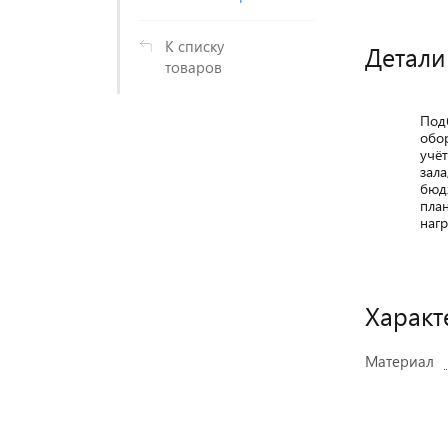
К списку
Детали
товаров
Под
обо
учё
зала
бюд
пла
нагр
Характ
Материал