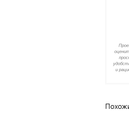
Прое
оценит
прос
удобств
и раци
Похож