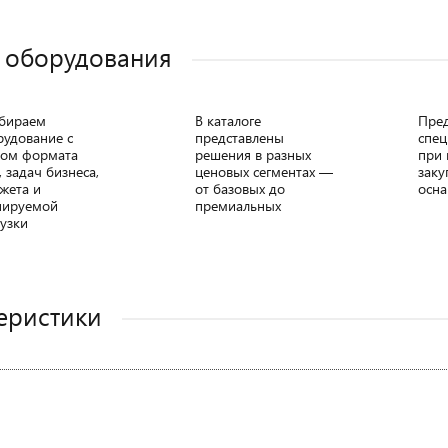
 оборудования
бираем
В каталоге
Пре
рудование с
представлены
спец
том формата
решения в разных
при 
, задач бизнеса,
ценовых сегментах —
заку
жета и
от базовых до
осна
нируемой
премиальных
узки
еристики