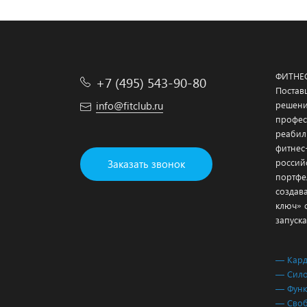
ФИТНЕ
+7 (495) 543-90-80
Постав
info@fitclub.ru
решени
профес
реабил
фитнес
россий
Заказать звонок
портфе
создав
ключ» 
запуска
— Кар
— Сило
— Функ
— Своб