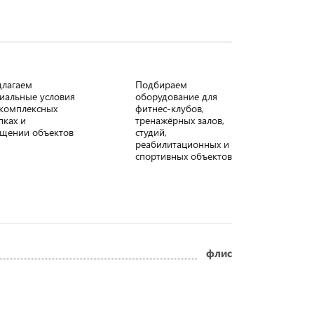
длагаем
Подбираем
иальные условия
оборудование для
комплексных
фитнес-клубов,
пках и
тренажёрных залов,
щении объектов
студий,
реабилитационных и
спортивных объектов
флис