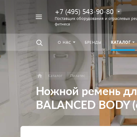
+7 (495) 543-90-80
Например,
Поставщик оборудования и отраслевых ре
фитнеса
беговая
Найти
везде
дорожка
О НАС
БРЕНДЫ
КАТАЛОГ
Каталог
Пилатес
Ножной ремень дл
BALANCED BODY (6