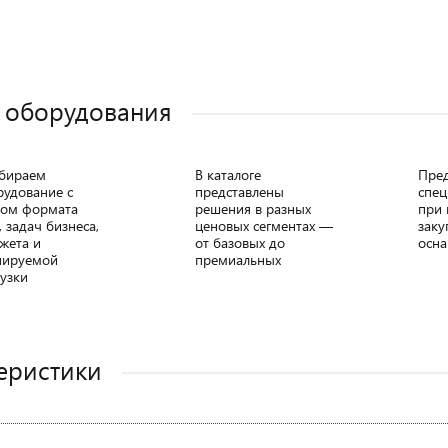
 оборудования
бираем
В каталоге
Пре
рудование с
представлены
спец
том формата
решения в разных
при 
, задач бизнеса,
ценовых сегментах —
заку
жета и
от базовых до
осна
нируемой
премиальных
узки
еристики