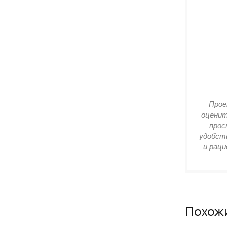
Прое
оценит
прос
удобств
и раци
Похож