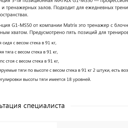
нция 5-ти позиционная MATRIX G1-MS50 — профессион
 и тренажерных залов. Подходит для ежедневных трени
остранствах.
нция G1-MS50 от компании Matrix это тренажер с блоч
ным хватом. Предусмотрено пять позиций для трениро
 сидя с весом стека в 91 кг,
я тяга с весом стека в 91 кг,
с стоя с весом стека в 91 кг,
ируемые тяги по высоте с весом стека в 91 кг 2 штуки, есть в
егулировки высоты тяги имеется 18 уровней.
ьтация специалиста