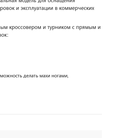
альная модель для оснащения
ровок и эксплуатации в коммерческих
ным кроссовером и турником с прямым и
вок:
озможность делать махи ногами,