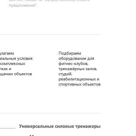
предложения".
длагаем
Подбираем
иальные условия
оборудование для
комплексных
фитнес-клубов,
пках и
тренажёрных залов,
щении объектов
студий,
реабилитационных и
спортивных объектов
Универсальные силовые тренажеры