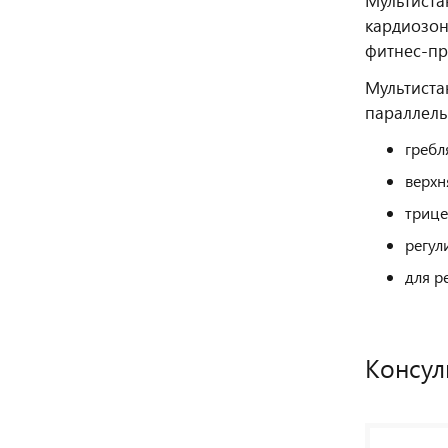
Мультиста
кардиозон
фитнес‑пр
Мультиста
параллель
гребля
верхня
трицеп
регул
для р
Консул