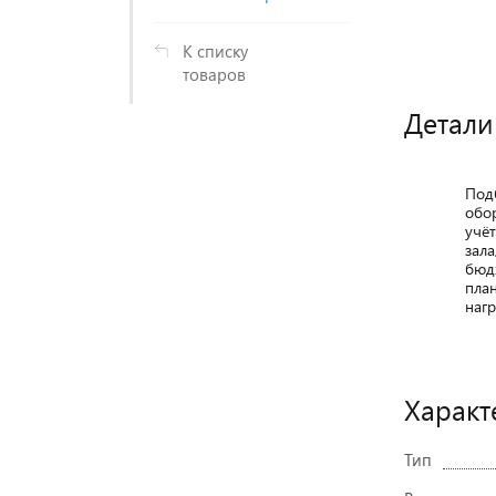
К списку
товаров
Детали
Под
обо
учё
зала
бюд
пла
нагр
Характ
Тип