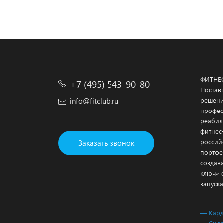
ФИТНЕ
+7 (495) 543-90-80
Постав
info@fitclub.ru
решени
профес
реабил
фитнес
россий
Заказать звонок
портфе
создав
ключ» 
запуска
— Кар
— Сило