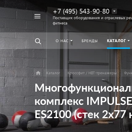
+7 (495) 543-90-80
Например,
Поставщик оборудования и отраслевых ре
фитнеса
беговая
Найти
везде
дорожка
О НАС
БРЕНДЫ
КАТАЛОГ
Каталог
Кроссфит / HIIT-тренажеры
Фун
Многофункционал
комплекс IMPULSE
ES2100 (стек 2х77 