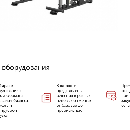
 оборудования
бираем
В каталоге
Пре
рудование с
представлены
спец
том формата
решения в разных
при 
, задач бизнеса,
ценовых сегментах —
заку
жета и
от базовых до
осна
нируемой
премиальных
узки