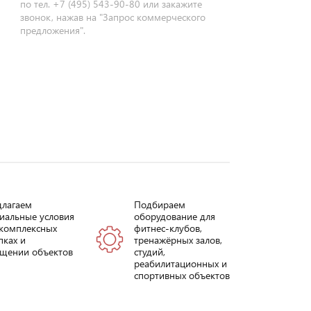
по тел. +7 (495) 543-90-80 или закажите
звонок, нажав на "Запрос коммерческого
предложения".
длагаем
Подбираем
иальные условия
оборудование для
комплексных
фитнес-клубов,
пках и
тренажёрных залов,
щении объектов
студий,
реабилитационных и
спортивных объектов