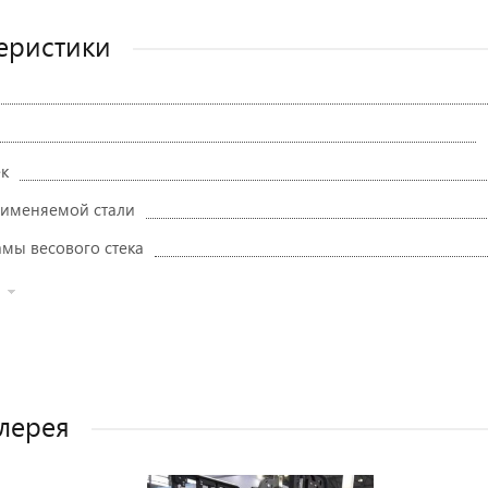
еристики
ек
именяемой стали
мы весового стека
лерея