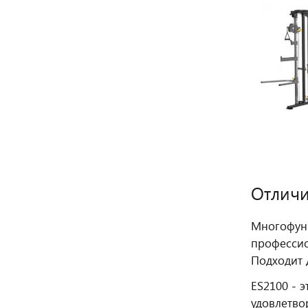
Отличи
Многофунк
профессио
Подходит 
ES2100 - 
удовлетво