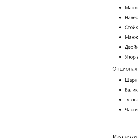
Манже
Навес
Стойк
Манже
Двойн
Упор 
Опционал
Шарн
Валик
Тягов
Части
Консул