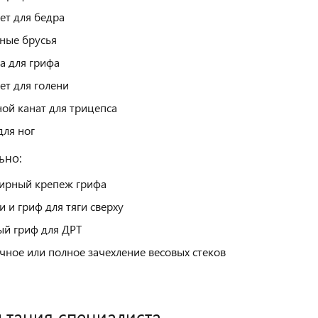
т для бедра
ные брусья
а для грифа
т для голени
ой канат для трицепса
для ног
ьно:
ирный крепеж грифа
и и гриф для тяги сверху
ый гриф для ДРТ
чное или полное зачехление весовых стеков
ьтация специалиста