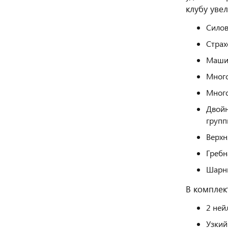
клубу уве
Силов
Страх
Маши
Мног
Мног
Двойн
групп
Верхн
Гребн
Шарни
В комплек
2 ней
Узкий