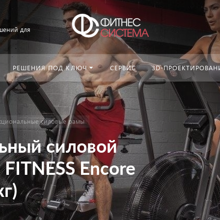
шений для
РЕШЕНИЯ ПОД КЛЮЧ
СЕРВИС
3D-ПРОЕКТИРОВАН
кциональные силовые рамы
ьный силовой
 FITNESS Encore
кг)