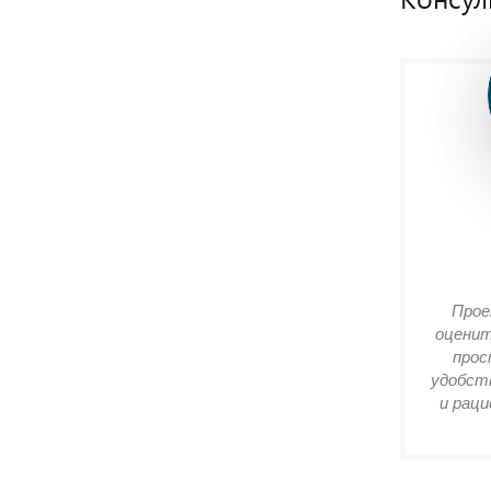
Прое
оценит
прос
удобств
и раци