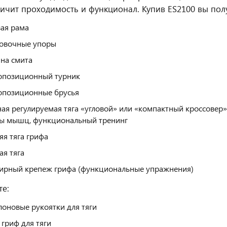
личит проходимость и функционал. Купив ES2100 вы пол
ая рама
овочные упоры
на смита
опозиционный турник
опозиционные брусья
ая регулируемая тяга «угловой» или «компактный кроссовер»
ы мышц, функциональный тренинг
яя тяга грифа
ая тяга
рный крепеж грифа (функциональные упражнения)
те:
лоновые рукоятки для тяги
 гриф для тяги