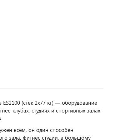
ES2100 (стек 2х77 кг) — оборудование
ес‑клубах, студиях и спортивных залах.
к.
ужен всем, он один способен
го зала, фитнес студии, а большому