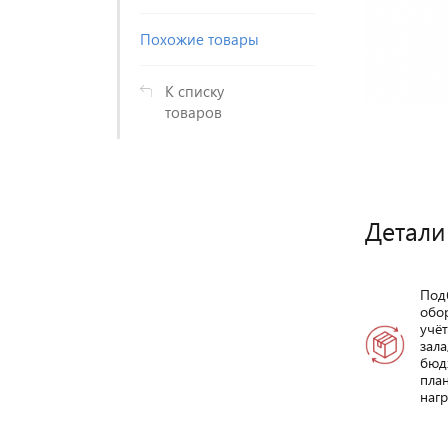
Похожие товары
К списку
товаров
Детали
Под
обо
учё
зала
бюд
пла
нагр