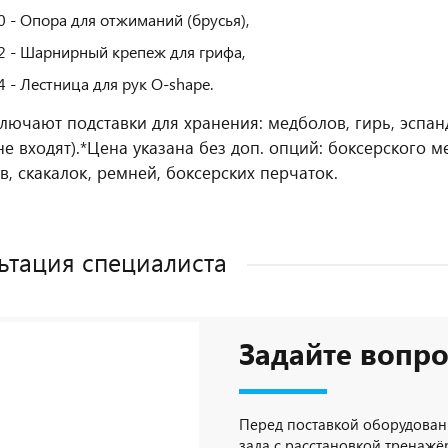
0 - Опора для отжиманий (брусья),
2 - Шарнирный крепеж для грифа,
4 - Лестница для рук O-shape.
лючают подставки для хранения: медболов, гирь, эспанд
е входят).
*Цена указана без доп. опций: боксерского ме
в, скакалок, ремней, боксерских перчаток.
ьтация специалиста
Задайте вопро
Перед поставкой оборудован
зала с расстановкой тренажёр