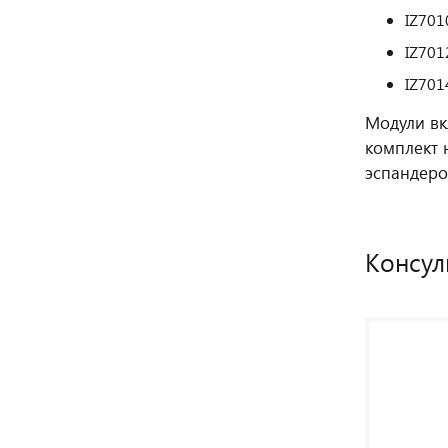
IZ701
IZ701
IZ701
Модули вк
комплект н
эспандеро
Консул