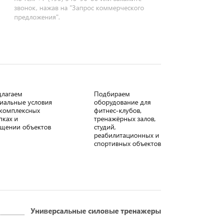
звонок, нажав на "Запрос коммерческого
предложения".
длагаем
Подбираем
иальные условия
оборудование для
комплексных
фитнес-клубов,
пках и
тренажёрных залов,
щении объектов
студий,
реабилитационных и
спортивных объектов
Универсальные силовые тренажеры