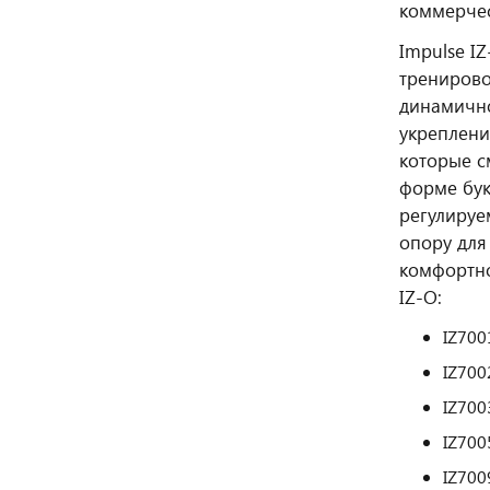
коммерчес
Impulse I
тренирово
динамично
укреплени
которые с
форме бук
регулируе
опору для
комфортно
IZ-O:
IZ700
IZ700
IZ700
IZ700
IZ700