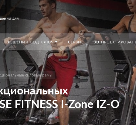
шений для
РЕШЕНИЯ ПОД КЛЮЧ
СЕРВИС
3D-ПРОЕКТИРОВАН
кциональные силовые рамы
кциональных
E FITNESS I-Zone IZ-O