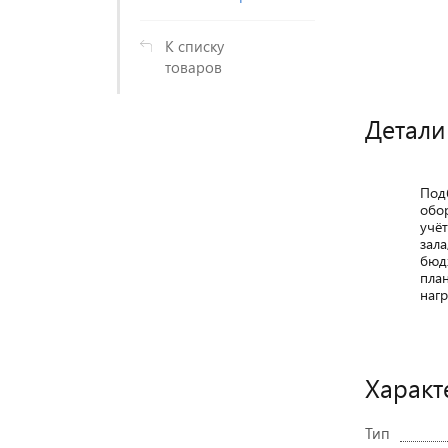
К списку
товаров
Детали
Под
обо
учё
зала
бюд
пла
нагр
Характ
Тип