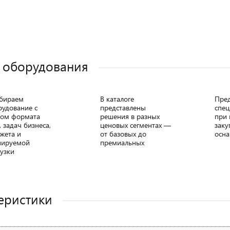
 оборудования
бираем
В каталоге
Пре
рудование с
представлены
спец
том формата
решения в разных
при 
, задач бизнеса,
ценовых сегментах —
заку
жета и
от базовых до
осна
нируемой
премиальных
узки
еристики