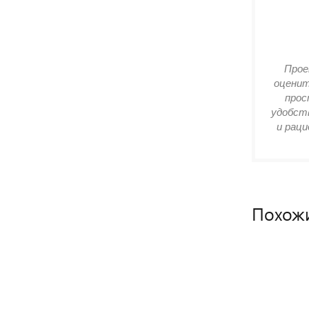
Прое
оценит
прос
удобств
и раци
Похож