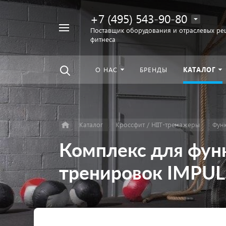
+7 (495) 543-90-80
Например,
Поставщик оборудования и отраслевых ре
фитнеса
беговая
Найти
везде
дорожка
О НАС
БРЕНДЫ
КАТАЛОГ
Каталог
Кроссфит / HIIT-тренажеры
Фун
Комплекс для фун
тренировок IMPULS