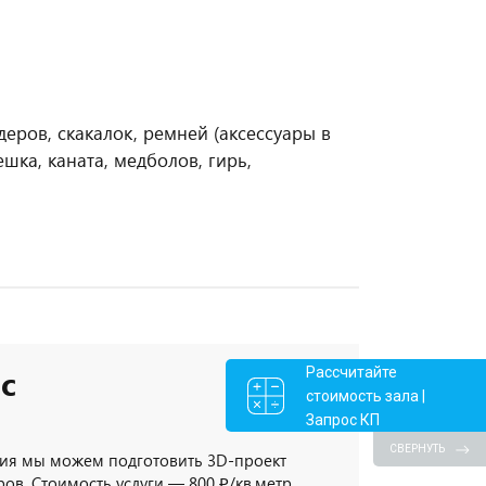
еров, скакалок, ремней (аксессуары в
шка, каната, медболов, гирь,
с
Рассчитайте
стоимость зала |
Запрос КП
СВЕРНУТЬ
ия мы можем подготовить 3D-проект
ов. Стоимость услуги — 800 ₽/кв.метр,