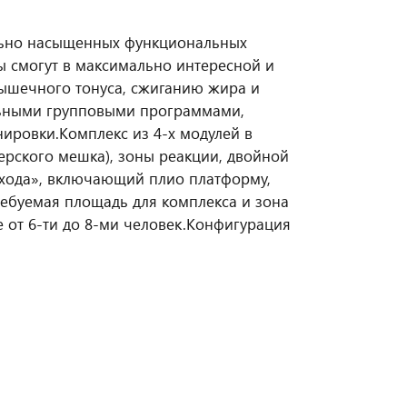
ально насыщенных функциональных
ы смогут в максимально интересной и
ышечного тонуса, сжиганию жира и
льными групповыми программами,
нировки.
Комплекс из 4-х модулей в
серского мешка), зоны реакции, двойной
охода», включающий плио платформу,
ебуемая площадь для комплекса и зона
 от 6-ти до 8-ми человек.
Конфигурация