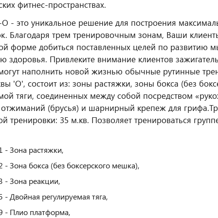
ких фитнес‑пространствах.
Z-O - это уникальное решение для построения максим
к. Благодаря трем тренировочным зонам, Ваши клиент
й форме добиться поставленных целей по развитию м
ю здоровья. Привлеките внимание клиентов зажигате
могут наполнить новой жизнью обычные рутинные тре
вы 'O', состоит из: зоны растяжки, зоны бокса (без бок
мой тяги, соединенных между собой посредством «рук
 отжиманий (брусья) и шарнирный крепеж для грифа.
Тр
й тренировки: 35 м.кв. Позволяет тренироваться группе
1 - Зона растяжки,
2 - Зона бокса (без боксерского мешка),
3 - Зона реакции,
5 - Двойная регулируемая тяга,
9 - Плио платформа,