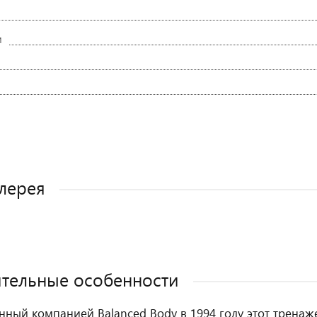
и
лерея
тельные особенности
нный компанией Balanced Body в 1994 году этот тренаж