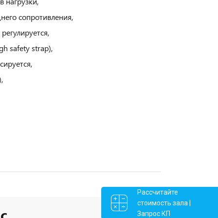
 нагрузки,
днего сопротивления,
регулируется,
 safety strap),
сируется,
,
Рассчитайте
стоимость зала |
с
Запрос КП