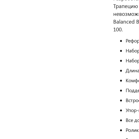
Трапецию 
невозможн
Balanced B
100.
Рефор
Набор
Набор
Длина
Комфо
Подде
Встро
Упор-
Все д
Ролик