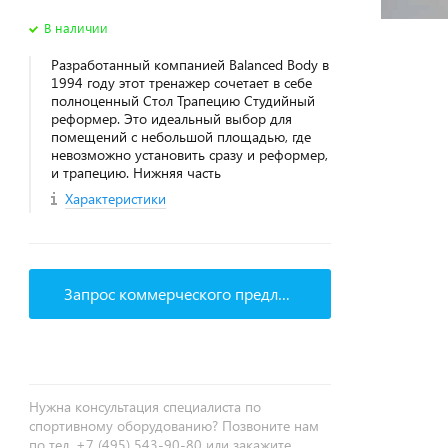
В наличии
Разработанный компанией Balanced Body в
1994 году этот тренажер сочетает в себе
полноценный Стол Трапецию Студийный
реформер. Это идеальный выбор для
помещений с небольшой площадью, где
невозможно установить сразу и реформер,
и трапецию. Нижняя часть
Характеристики
Запрос коммерческого предложения
Нужна консультация специалиста по
спортивному оборудованию? Позвоните нам
по тел. +7 (495) 543-90-80 или закажите