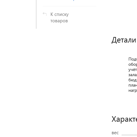
К списку
товаров
Детали
Под
обо
учё
зала
бюд
пла
нагр
Характ
вес