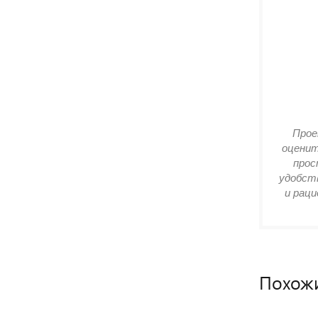
Прое
оценит
прос
удобств
и раци
Похож