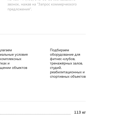
звонок, нажав на "Запрос коммерческого
предложения".
длагаем
Подбираем
иальные условия
оборудование для
комплексных
фитнес-клубов,
пках и
тренажёрных залов,
щении объектов
студий,
реабилитационных и
спортивных объектов
113 кг