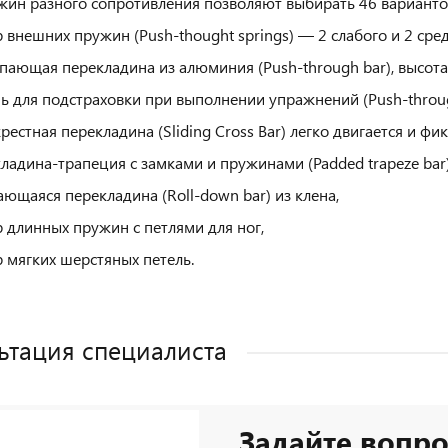
жин разного сопротивления позволяют выбирать 46 вариантов
 внешних пружин (Push-thought springs) — 2 слабого и 2 сре
пающая перекладина из алюминия (Push-through bar), высота 
ь для подстраховки при выполнении упражнений (Push-through
рестная перекладина (Sliding Cross Bar) легко двигается и фик
ладина-трапеция с замками и пружинами (Padded trapeze bar)
ющаяся перекладина (Roll-down bar) из клена,
 длинных пружин с петлями для ног,
 мягких шерстяных петель.
ьтация специалиста
Задайте вопро