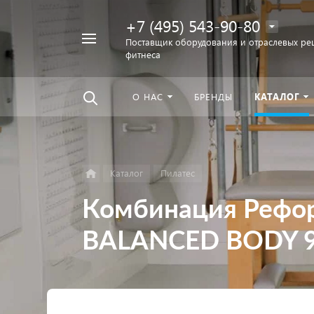
+7 (495) 543-90-80
Например,
Поставщик оборудования и отраслевых ре
фитнеса
беговая
Найти
везде
дорожка
О НАС
БРЕНДЫ
КАТАЛОГ
Каталог
Пилатес
Комбинация Рефо
BALANCED BODY 9