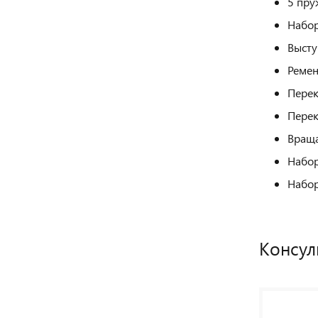
5 пру
Набор
Высту
Ремен
Перек
Перек
Враща
Набор
Набор
Консул