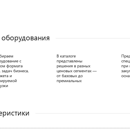
 оборудования
бираем
В каталоге
Пре
рудование с
представлены
спец
том формата
решения в разных
при 
, задач бизнеса,
ценовых сегментах —
заку
жета и
от базовых до
осна
нируемой
премиальных
узки
еристики