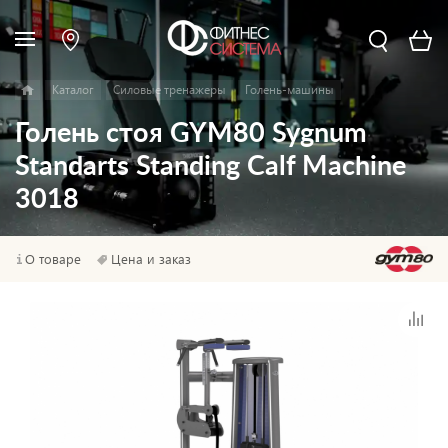
Каталог
Силовые тренажеры
Голень-машины
Голень стоя GYM80 Sygnum
Standarts Standing Calf Machine
3018
О товаре
Цена и заказ