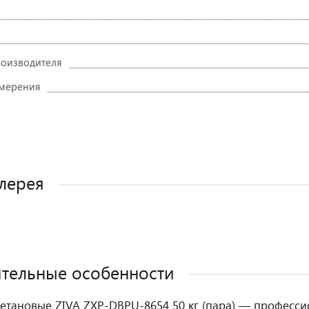
роизводителя
змерения
лерея
тельные особенности
ретановые ZIVA ZXP-DBPU-8654 50 кг (пара) — професс