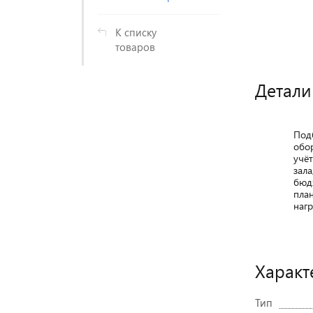
К списку
товаров
Детали
Под
обо
учё
зала
бюд
пла
нагр
Характ
Тип