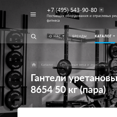
+7 (495) 543-90-80
Например,
Поставщик оборудования и отраслевых ре
фитнеса
беговая
Найти
везде
дорожка
О НАС
БРЕНДЫ
КАТАЛОГ
Каталог
Свободные веса и аксессуары
Г
Гантели уретанов
8654 50 кг (пара)