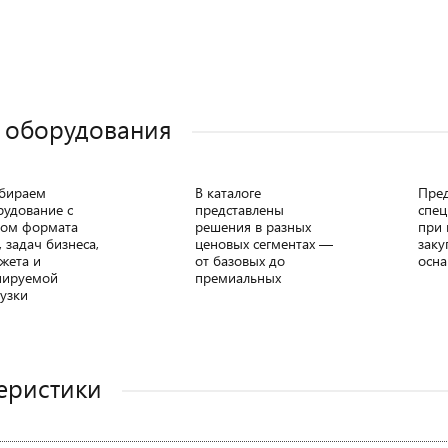
 оборудования
бираем
В каталоге
Пре
рудование с
представлены
спец
том формата
решения в разных
при 
, задач бизнеса,
ценовых сегментах —
заку
жета и
от базовых до
осна
нируемой
премиальных
узки
еристики