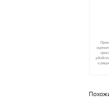
Прое
оценит
прос
удобств
и раци
Похож