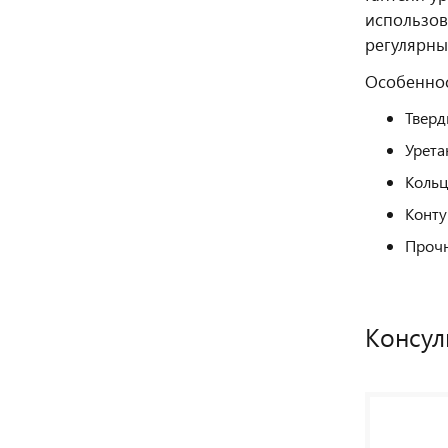
использов
регулярны
Особеннос
Тверд
Урета
Кольц
Конту
Прочн
Консул