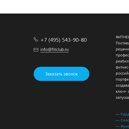
ФИТНЕ
+7 (495) 543-90-80
Постав
info@fitclub.ru
решени
профес
реабил
фитнес
россий
Заказать звонок
портфе
создав
ключ» 
запуска
— Кар
— Сило
— Функ