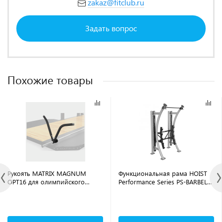
zakaz@fitclub.ru
Задать вопрос
Похожие товары
Рукоять MATRIX MAGNUM
Функциональная рама HOIST
OPT16 для олимпийского
Performance Series PS-BARBELL-
грифа к силовой раме MEGA
RACK (серебряный)
Power Rack