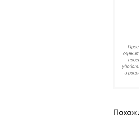
Прое
оценит
прос
удобств
и раци
Похож