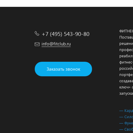
ФИТНЕ
+7 (495) 543-90-80
Постав
info@fitclub.ru
решени
профес
реабил
фитнес
россий
Заказать звонок
портфе
создав
ключ» 
запуска
— Кар
— Сило
— Функ
— Своб