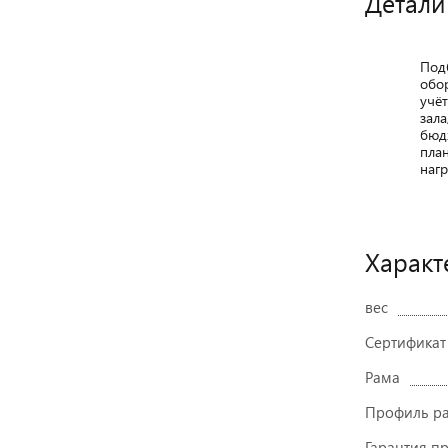
Детали
Под
обо
учё
зала
бюд
пла
нагр
Характ
вес
Сертификат
Рама
Профиль р
Гарантия п