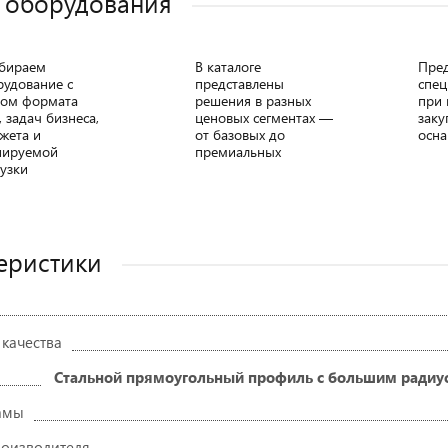
 оборудования
бираем
В каталоге
Пре
рудование с
представлены
спец
том формата
решения в разных
при 
, задач бизнеса,
ценовых сегментах —
заку
жета и
от базовых до
осна
нируемой
премиальных
узки
еристики
 качества
Стальной прямоугольный профиль с большим радиусо
амы
роизводителя