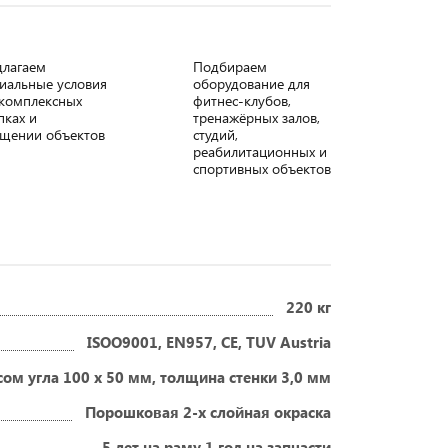
длагаем
Подбираем
иальные условия
оборудование для
комплексных
фитнес-клубов,
пках и
тренажёрных залов,
щении объектов
студий,
реабилитационных и
спортивных объектов
220 кг
ISOO9001, EN957, CE, TUV Austria
м угла 100 х 50 мм, толщина стенки 3,0 мм
Порошковая 2-х слойная окраска
5 лет на раму 1 год на запчасти