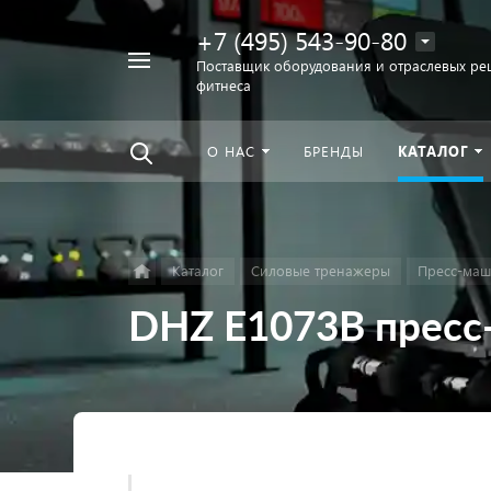
+7 (495) 543-90-80
Например,
Поставщик оборудования и отраслевых ре
фитнеса
беговая
Найти
везде
дорожка
О НАС
БРЕНДЫ
КАТАЛОГ
Каталог
Силовые тренажеры
Пресс-ма
DHZ E1073B прес