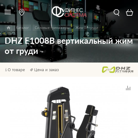
Каталог
Силовые тренажеры
Жим от груди
DHZ E1008B вертикальный жим
от груди
О товаре
Цена и заказ