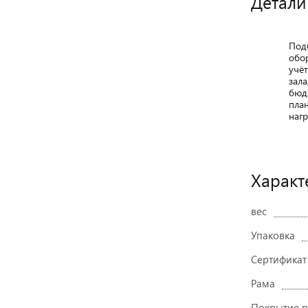
Детали
Под
обо
учё
зала
бюд
пла
нагр
Характ
вес
Упаковка
Сертификат
Рама
Покрытие 