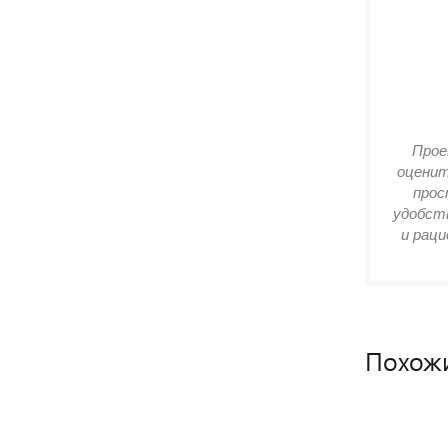
Прое
оценит
прос
удобств
и раци
Похож