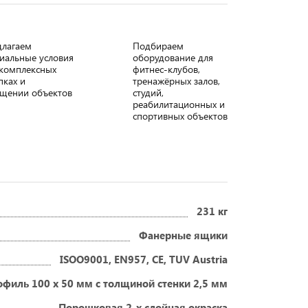
длагаем
Подбираем
иальные условия
оборудование для
комплексных
фитнес-клубов,
пках и
тренажёрных залов,
щении объектов
студий,
реабилитационных и
спортивных объектов
231 кг
Фанерные ящики
ISOO9001, EN957, CE, TUV Austria
филь 100 х 50 мм с толщиной стенки 2,5 мм
Порошковая 2-х слойная окраска