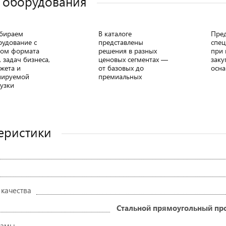
 оборудования
бираем
В каталоге
Пре
рудование с
представлены
спец
том формата
решения в разных
при 
, задач бизнеса,
ценовых сегментах —
заку
жета и
от базовых до
осна
нируемой
премиальных
узки
еристики
 качества
Стальной прямоугольный про
рамы