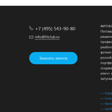
ФИТНЕ
+7 (495) 543-90-80
Постав
info@fitclub.ru
решени
профес
реабил
фитнес
россий
Заказать звонок
портфе
создав
ключ» 
запуска
— Кар
— Сило
— Функ
— Своб