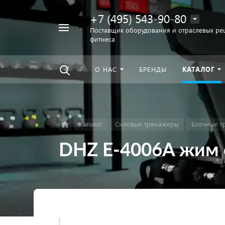
+7 (495) 543-90-80
Например,
Поставщик оборудования и отраслевых ре
фитнеса
беговая
Найти
везде
дорожка
О НАС
БРЕНДЫ
КАТАЛОГ
Каталог
Силовые тренажеры
Блочные т
DHZ E-4006A жим 