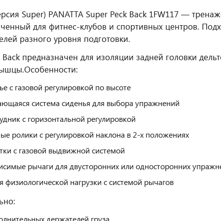
ерсия Super) PANATTA Super Peck Back 1FW117 — трена
ченный для фитнес‑клубов и спортивных центров. Подх
елей разного уровня подготовки.
k Back предназначен для изоляции задней головки дел
мышцы.
Особенности:
ье с газовой регулировкой по высоте
ющаяся система сиденья для выбора упражнений
удник с горизонтальной регулировкой
ые ролики с регулировкой наклона в 2-х положениях
тки с газовой выдвижной системой
исимые рычаги для двусторонних или односторонних упражн
я физиологической нагрузки с системой рычагов
ьно:
олнительных держателей груза