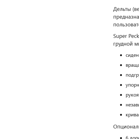
Дельты (в
предназна
пользоват
Super Pec
грудной 
сиден
враща
подгр
упорн
рукоя
незав
крива
Опционал
6 доп