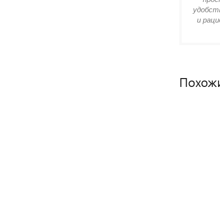
удобств
и раци
Похож