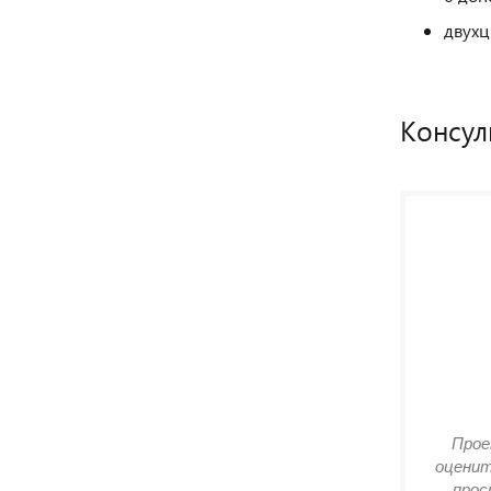
двухц
Консул
Прое
оценит
прос