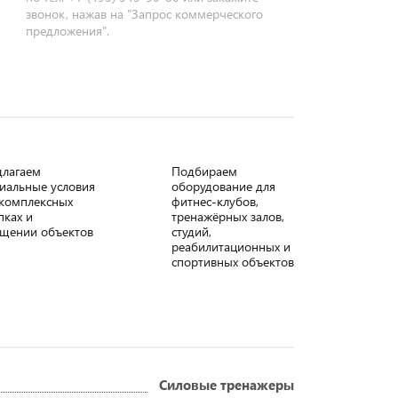
звонок, нажав на "Запрос коммерческого
предложения".
длагаем
Подбираем
иальные условия
оборудование для
комплексных
фитнес-клубов,
пках и
тренажёрных залов,
щении объектов
студий,
реабилитационных и
спортивных объектов
Силовые тренажеры