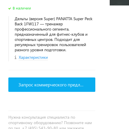
В наличии
Дельты (версия Super) PANATTA Super Peck
Back 1FW117 — тренажер
профессионального сегмента,
предназначенный для фитнес‑клубов и
спортивных центров. Подходит для
регулярных тренировок пользователей
разного уровня подготовки.
Характеристики
Запрос коммерческого предложения
Нужна консультация специалиста по
спортивному оборудованию? Позвоните нам
по тел. +7 (495) 543-90-80 или закажите