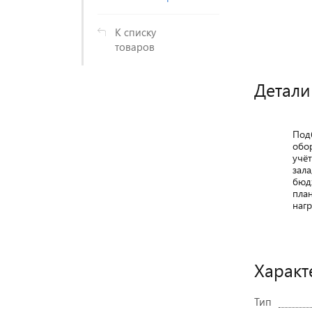
К списку
товаров
Детали
Под
обо
учё
зала
бюд
пла
нагр
Характ
Тип