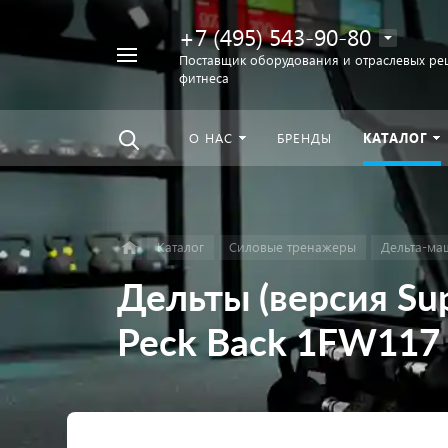
+7 (495) 543-90-80
Например,
Поставщик оборудования и отраслевых ре
фитнеса
беговая
Найти
везде
дорожка
О НАС
БРЕНДЫ
КАТАЛОГ
Каталог
Силовые тренажеры
Дельта-м
Дельты (версия Su
Peck Back 1FW117