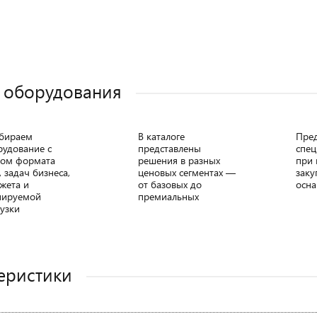
 оборудования
бираем
В каталоге
Пре
рудование с
представлены
спец
том формата
решения в разных
при 
, задач бизнеса,
ценовых сегментах —
заку
жета и
от базовых до
осна
нируемой
премиальных
узки
еристики