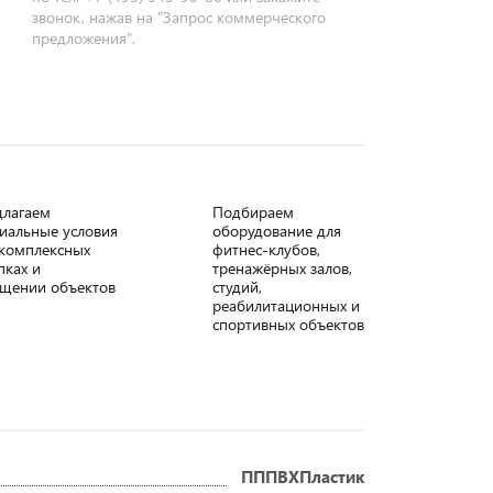
звонок, нажав на "Запрос коммерческого
предложения".
длагаем
Подбираем
иальные условия
оборудование для
комплексных
фитнес-клубов,
пках и
тренажёрных залов,
щении объектов
студий,
реабилитационных и
спортивных объектов
ПППВХПластик