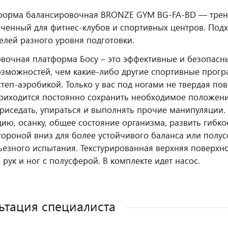
форма балансировочная BRONZE GYM BG-FA-BD — трен
ченный для фитнес‑клубов и спортивных центров. Подх
елей разного уровня подготовки.
вочная платформа Босу – это эффективные и безопасны
зможностей, чем какие-либо другие спортивные прогр
степ-аэробикой. Только у вас под ногами не твердая по
риходится постоянно сохранить необходимое положени
приседать, упираться и выполнять прочие манипуляции
ию, осанку, общее состояние организма, развить гибко
тороной вниз для более устойчивого баланса или полусф
ьезного испытания. Текстурированная верхняя поверхн
 рук и ног с полусферой. В комплекте идет насос.
ьтация специалиста