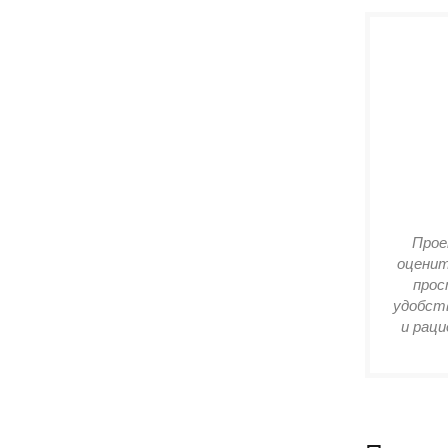
Прое
оценит
прос
удобств
и раци