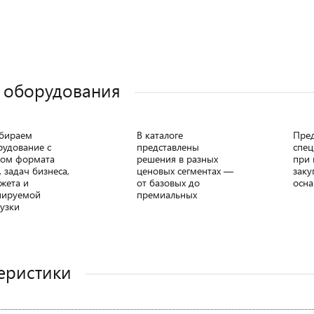
 оборудования
бираем
В каталоге
Пре
рудование с
представлены
спец
том формата
решения в разных
при 
, задач бизнеса,
ценовых сегментах —
заку
жета и
от базовых до
осна
нируемой
премиальных
узки
еристики