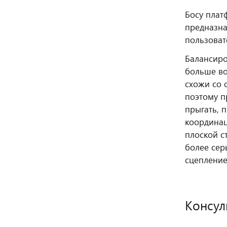
Босу плат
предназна
пользоват
Балансиро
больше во
схожи со 
поэтому п
прыгать, 
координац
плоской с
более сер
сцепление
Консул