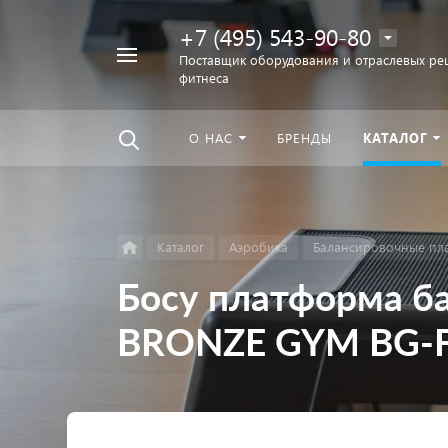
+7 (495) 543-90-80
Например,
Поставщик оборудования и отраслевых ре
фитнеса
беговая
Найти
везде
дорожка
О НАС
БРЕНДЫ
КАТАЛОГ
Каталог
Аэробика
Балансировочные пл
Босу платформа б
BRONZE GYM BG-