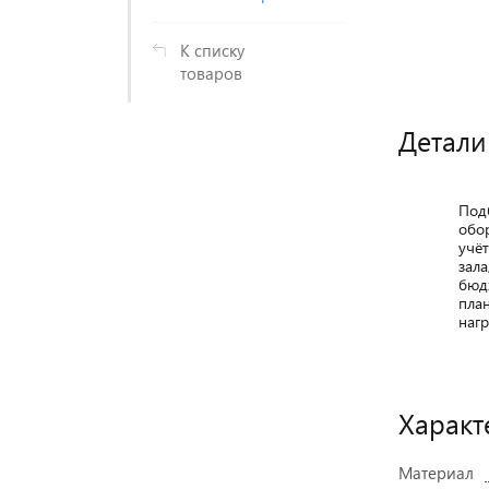
К списку
товаров
Детали
Под
обо
учё
зала
бюд
пла
нагр
Характ
Материал