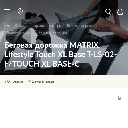
Каталог
Кардиотренажеры
Беговые дорожки
Профессиональные беговые дорожки
Беговая дорожка MATRIX
Lifestyle Touch XL Base T-LS-02-
F/TOUCH XL BASE-C
О товаре
Цена и заказ