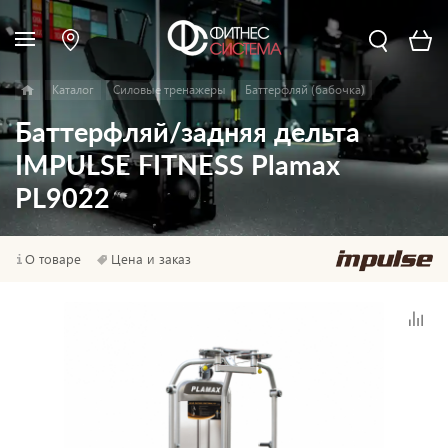
Каталог
Силовые тренажеры
Баттерфляй (бабочка)
Баттерфляй/задняя дельта
IMPULSE FITNESS Plamax
PL9022
О товаре
Цена и заказ