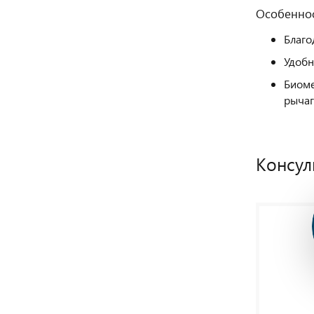
Особеннос
Благо
Удобн
Биоме
рычаг
Консул