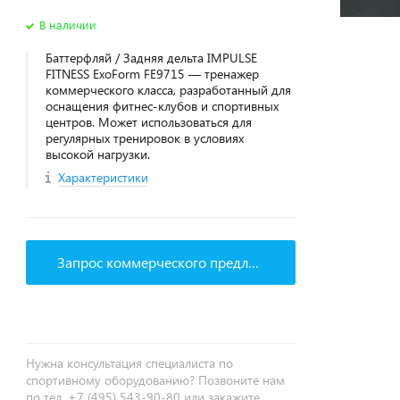
В наличии
Баттерфляй / Задняя дельта IMPULSE
FITNESS ExoForm FE9715 — тренажер
коммерческого класса, разработанный для
оснащения фитнес‑клубов и спортивных
центров. Может использоваться для
регулярных тренировок в условиях
высокой нагрузки.
Характеристики
Запрос коммерческого предложения
Нужна консультация специалиста по
спортивному оборудованию? Позвоните нам
по тел. +7 (495) 543-90-80 или закажите