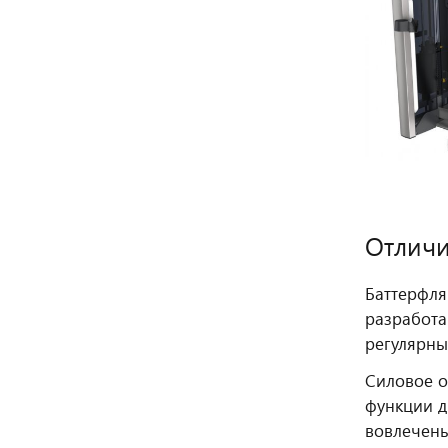
Отличи
Баттерфля
разработа
регулярны
Силовое о
функции д
вовлечен