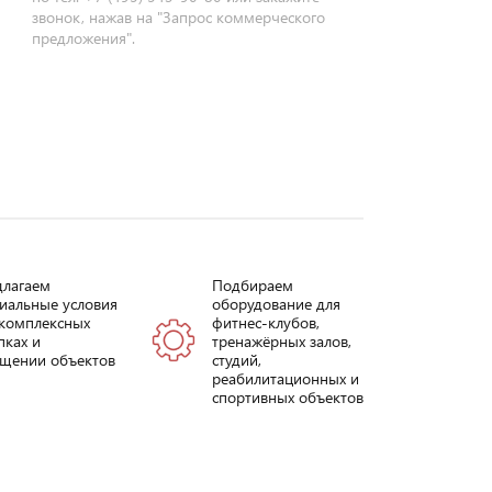
звонок, нажав на "Запрос коммерческого
предложения".
длагаем
Подбираем
иальные условия
оборудование для
комплексных
фитнес-клубов,
пках и
тренажёрных залов,
щении объектов
студий,
реабилитационных и
спортивных объектов