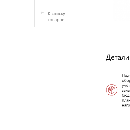
К списку
товаров
Детали
Под
обо
учё
зала
бюд
пла
нагр