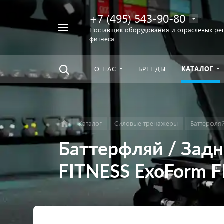
+7 (495) 543-90-80
Например,
Поставщик оборудования и отраслевых ре
фитнеса
беговая
Найти
везде
дорожка
О НАС
БРЕНДЫ
КАТАЛОГ
Каталог
Силовые тренажеры
Баттерфляй
Баттерфляй / Задн
FITNESS ExoForm 