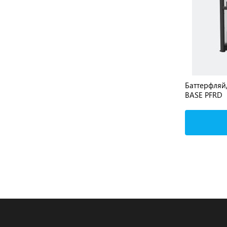
ow
Баттерфляй HOIST Roc-It Line
Баттерфляй
Selectorized Pec Fly RS-2302
BASE PFRD
Подробнее