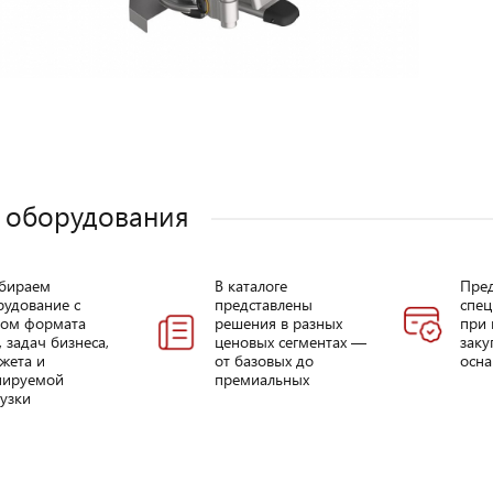
 оборудования
бираем
В каталоге
Пре
рудование с
представлены
спец
том формата
решения в разных
при 
, задач бизнеса,
ценовых сегментах —
заку
жета и
от базовых до
осна
нируемой
премиальных
узки