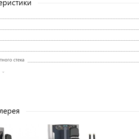
еристики
тного стека
лерея