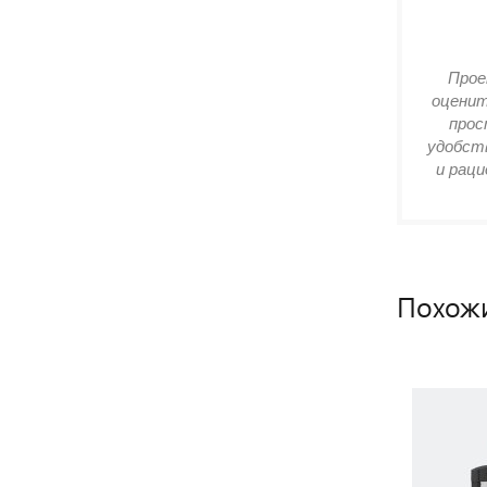
Прое
оценит
прос
удобств
и раци
Похож