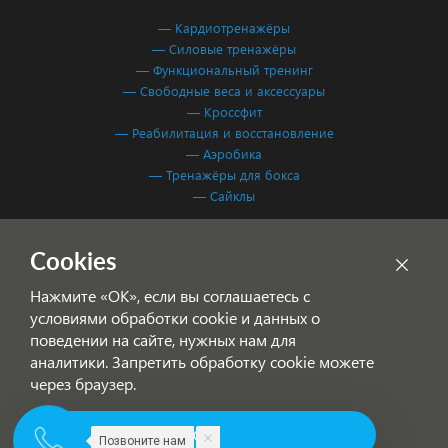
— Кардиотренажёры
— Силовые тренажёры
— Функциональный тренинг
— Свободные веса и аксессуары
— Кроссфит
— Реабилитация и восстановление
— Аэробика
— Тренажёры для бокса
— Сайклы
Обработка персональных данных
Cookies
Согласие на обработку персональных данных
Нажмите «ОК», если вы соглашаетесь с
условиями обработки cookie и данных о
поведении на сайте, нужных нам для
аналитики. Запретить обработку cookie можете
через браузер.
© 2001-2026 Фитнес Система — спортивное оборудование для
ОК
Позвоните нам
фитнес-клубов