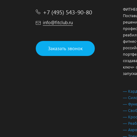
ФИТНЕ
+7 (495) 543-90-80
Постав
info@fitclub.ru
решени
профес
реабил
фитнес
россий
Заказать звонок
портфе
создав
ключ» 
запуска
— Кар
— Сило
— Функ
— Своб
— Крос
— Реаб
— Аэро
— Трен