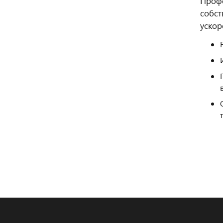
Профе
собст
ускор