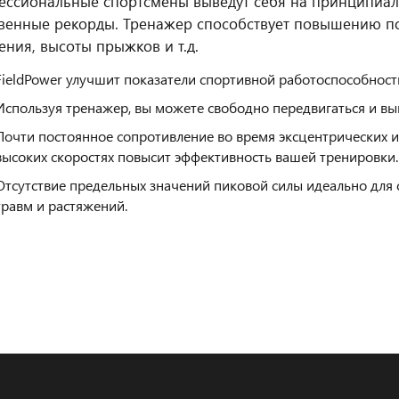
ссиональные спортсмены выведут себя на принципиал
венные рекорды. Тренажер способствует повышению по
ения, высоты прыжков и т.д.
FieldPower улучшит показатели спортивной работоспособност
Используя тренажер, вы можете свободно передвигаться и в
Почти постоянное сопротивление во время эксцентрических и
высоких скоростях повысит эффективность вашей тренировки.
Отсутствие предельных значений пиковой силы идеально для
травм и растяжений.