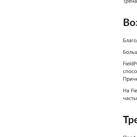
Трена
Во
Благо
Больш
Field
спосо
Приче
На Fi
часть
Тр