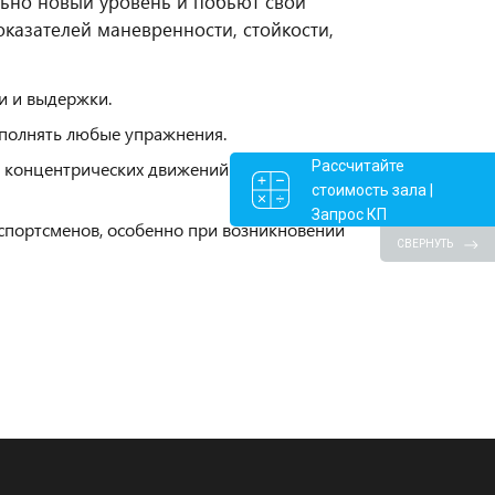
ьно новый уровень и побьют свои
казателей маневренности, стойкости,
и и выдержки.
ыполнять любые упражнения.
Рассчитайте
 концентрических движений на низких и
стоимость зала |
Запрос КП
 спортсменов, особенно при возникновении
СВЕРНУТЬ