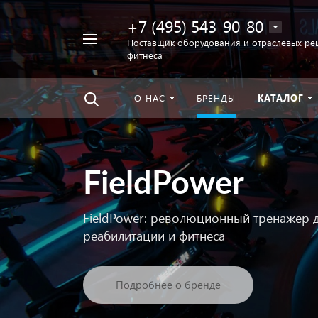
+7 (495) 543-90-80
Например,
Поставщик оборудования и отраслевых ре
фитнеса
беговая
Найти
везде
дорожка
О НАС
БРЕНДЫ
КАТАЛОГ
FieldPower
FieldPower: революционный тренажер д
реабилитации и фитнеса
Подробнее о бренде