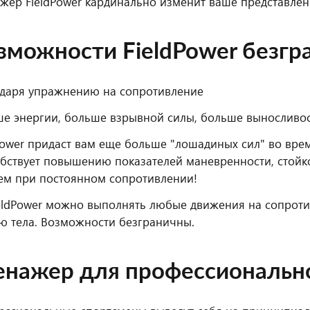
жер FieldPower кардинально изменит ваше представлени
зможности FieldPower безгр
даря упражнению на сопротивление
е энергии, больше взрывной силы, больше выносливос
Power придаст вам еще больше "лошадиных сил" во вр
бствует повышению показателей маневренности, стойкос
м при постоянном сопротивлении!
eldPower можно выполнять любые движения на сопрот
ю тела. Возможности безграничны.
енажер для профессиональн